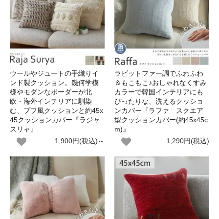
ウールやジュートの手織りイ
ラビットファー調でふわふわ
ンド製クッション。幾何学模
＆もこもこ♪おしゃれなくすみ
様やモダンなボーダーが北
カラーで韓国インテリアにも
欧・海外インテリアに馴染
ぴったりな、洗えるクッショ
む、プフ風クッションと約45x
ンカバー『ラファ スクエア
45クッションカバー『ラジャ
型クッションカバー(約45x45c
スリャ』
m)』
1,900円(税込)～
1,290円(税込)