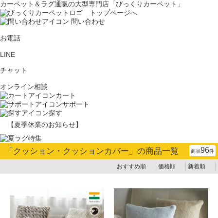
カーペット＆ラグ通販の大型専門店「びっくりカーペット」
問い合わせ
お電話
LINE
チャット
オンライン相談
カート
サポート
探す
【夏季休業のお知らせ】
96
「
クッション・クッションカバー
」の商品一覧
商品
件
おすすめ順
価格順
新着順