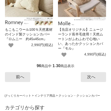
もこもこウール100％天然素材
【当店オリジナル】ニュージ
のインド製クッションカバー
ーランド長羊毛使用！天然ム
『ロムニー 約45x45cm』
ートンがふわふわで心地い
い、あったかクッションカバ
2,990円(税込)
ー『モル』
4,990円(税込)
96
1
30
商品中
-
商品表示
前へ
次へ
びっくりカーペット
>
インテリア用品
>
クッション・クッションカバー
カテゴリから探す