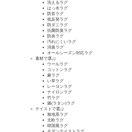
洗えるラグ
はっ水ラグ
防音ラグ
低反発ラグ
防ダニラグ
抗菌防臭ラグ
防炎ラグ
汚れにくいラグ
消臭ラグ
オールシーズン対応ラグ
素材で選ぶ
ウールラグ
コットンラグ
麻ラグ
い草ラグ
レーヨンラグ
ナイロンラグ
竹ラグ
籐(ラタン)ラグ
テイストで選ぶ
無地系ラグ
北欧ラグ
韓国風ラグ
モダンテイストラグ