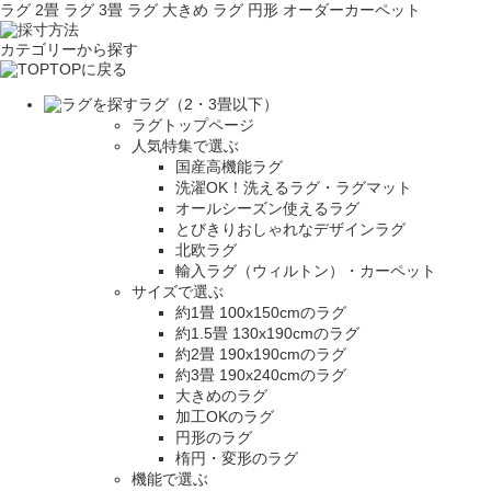
ラグ 2畳
ラグ 3畳
ラグ 大きめ
ラグ 円形
オーダーカーペット
カテゴリーから探す
TOPに戻る
ラグ（2・3畳以下）
ラグトップページ
人気特集で選ぶ
国産高機能ラグ
洗濯OK！洗えるラグ・ラグマット
オールシーズン使えるラグ
とびきりおしゃれなデザインラグ
北欧ラグ
輸入ラグ（ウィルトン）・カーペット
サイズで選ぶ
約1畳 100x150cmのラグ
約1.5畳 130x190cmのラグ
約2畳 190x190cmのラグ
約3畳 190x240cmのラグ
大きめのラグ
加工OKのラグ
円形のラグ
楕円・変形のラグ
機能で選ぶ