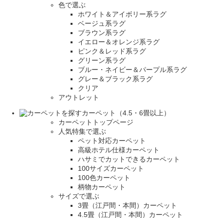
色で選ぶ
ホワイト＆アイボリー系ラグ
ベージュ系ラグ
ブラウン系ラグ
イエロー＆オレンジ系ラグ
ピンク＆レッド系ラグ
グリーン系ラグ
ブルー・ネイビー＆パープル系ラグ
グレー＆ブラック系ラグ
クリア
アウトレット
カーペット（4.5・6畳以上）
カーペットトップページ
人気特集で選ぶ
ペット対応カーペット
高級ホテル仕様カーペット
ハサミでカットできるカーペット
100サイズカーペット
100色カーペット
柄物カーペット
サイズで選ぶ
3畳（江戸間・本間）カーペット
4.5畳（江戸間・本間）カーペット