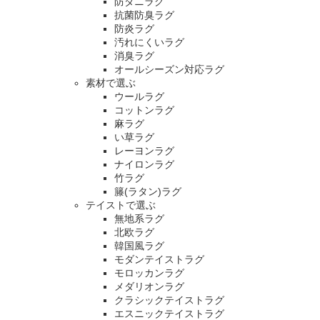
防ダニラグ
抗菌防臭ラグ
防炎ラグ
汚れにくいラグ
消臭ラグ
オールシーズン対応ラグ
素材で選ぶ
ウールラグ
コットンラグ
麻ラグ
い草ラグ
レーヨンラグ
ナイロンラグ
竹ラグ
籐(ラタン)ラグ
テイストで選ぶ
無地系ラグ
北欧ラグ
韓国風ラグ
モダンテイストラグ
モロッカンラグ
メダリオンラグ
クラシックテイストラグ
エスニックテイストラグ