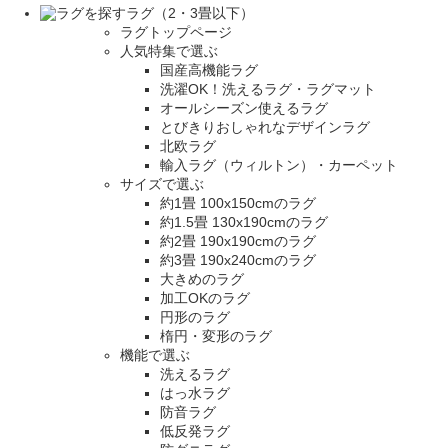
ラグ（2・3畳以下）
ラグトップページ
人気特集で選ぶ
国産高機能ラグ
洗濯OK！洗えるラグ・ラグマット
オールシーズン使えるラグ
とびきりおしゃれなデザインラグ
北欧ラグ
輸入ラグ（ウィルトン）・カーペット
サイズで選ぶ
約1畳 100x150cmのラグ
約1.5畳 130x190cmのラグ
約2畳 190x190cmのラグ
約3畳 190x240cmのラグ
大きめのラグ
加工OKのラグ
円形のラグ
楕円・変形のラグ
機能で選ぶ
洗えるラグ
はっ水ラグ
防音ラグ
低反発ラグ