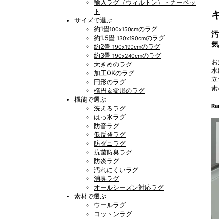
輸入ラグ（ウィルトン）・カーペッ
ト
サイズで選ぶ
約1畳
のラグ
100x150cm
汚
約1.5畳
のラグ
130x190cm
気
約2畳
のラグ
190x190cm
約3畳
のラグ
190x240cm
お
大きめのラグ
水
加工OKのラグ
立
円形のラグ
素
楕円＆変形のラグ
機能で選ぶ
Ra
洗えるラグ
はっ水ラグ
防音ラグ
低反発ラグ
防ダニラグ
抗菌防臭ラグ
防炎ラグ
汚れにくいラグ
消臭ラグ
オールシーズン対応ラグ
素材で選ぶ
ウールラグ
コットンラグ