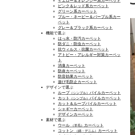
イエロー＆オレンジー系カーペット
ピンク＆レッド系カーペット
グリーン系カーペット
ブルー・ネービー＆パープル系カー
ペット
グレー＆ブラック系カーペット
機能で選ぶ
はっ水・防汚カーペット
防ダニ・防虫カーペット
抗ウィルス・抗菌カーペット
アトピー・アレルギー対策カーペッ
ト
消臭カーペット
防炎カーペット
防音効果カーペット
遊び毛防止カーペット
デザインで選ぶ
ループ
パイルカーペット
（シンプル）
カット
パイルカーペット
（シンプル）
カット＆ループパイルカーペット
シャギーカーペット
デザインカーペット
素材で選ぶ
ウール
カーペット
（羊毛）
コットン
カーペット
（綿・デニム）