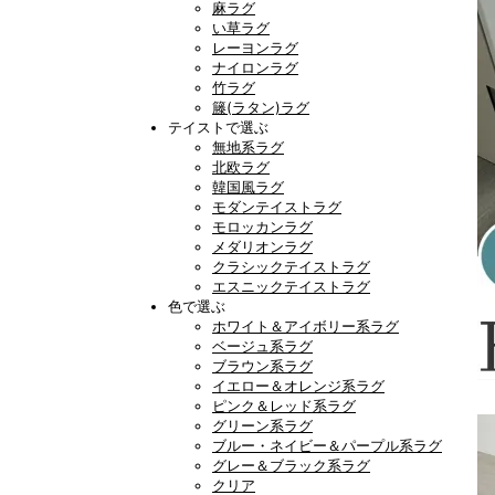
麻ラグ
い草ラグ
レーヨンラグ
ナイロンラグ
竹ラグ
籐(ラタン)ラグ
テイストで選ぶ
無地系ラグ
北欧ラグ
韓国風ラグ
モダンテイストラグ
モロッカンラグ
メダリオンラグ
クラシックテイストラグ
エスニックテイストラグ
色で選ぶ
ホワイト＆アイボリー系ラグ
ベージュ系ラグ
ブラウン系ラグ
イエロー＆オレンジ系ラグ
ピンク＆レッド系ラグ
グリーン系ラグ
ブルー・ネイビー＆パープル系ラグ
グレー＆ブラック系ラグ
クリア