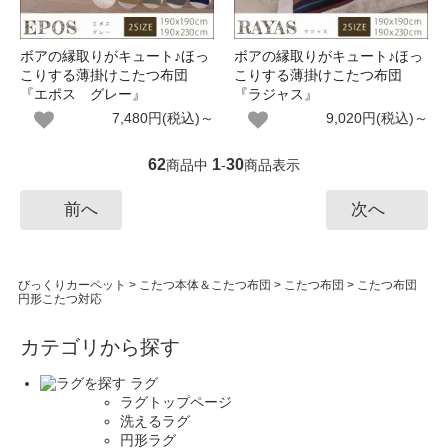
ボアの縁取りがキュート♪ほっ
ボアの縁取りがキュート♪ほっ
こりする薄掛けこたつ布団
こりする薄掛けこたつ布団
『エポス グレー』
『ラジャス』
7,480円(税込)～
9,020円(税込)～
62
1
30
商品中
-
商品表示
前へ
次へ
びっくりカーペット
>
こたつ本体＆こたつ布団
>
こたつ布団
>
こたつ布団
円形こたつ対応
カテゴリから探す
ラグ
ラグトップページ
洗えるラグ
円形ラグ