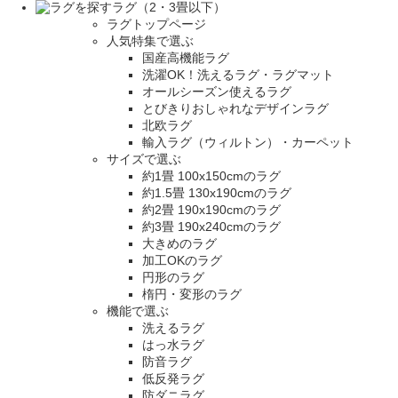
ラグ（2・3畳以下）
ラグトップページ
人気特集で選ぶ
国産高機能ラグ
洗濯OK！洗えるラグ・ラグマット
オールシーズン使えるラグ
とびきりおしゃれなデザインラグ
北欧ラグ
輸入ラグ（ウィルトン）・カーペット
サイズで選ぶ
約1畳 100x150cmのラグ
約1.5畳 130x190cmのラグ
約2畳 190x190cmのラグ
約3畳 190x240cmのラグ
大きめのラグ
加工OKのラグ
円形のラグ
楕円・変形のラグ
機能で選ぶ
洗えるラグ
はっ水ラグ
防音ラグ
低反発ラグ
防ダニラグ