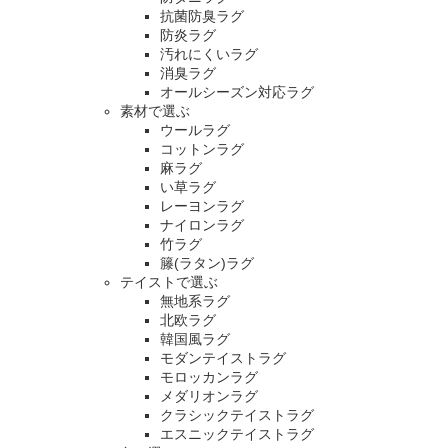
抗菌防臭ラグ
防炎ラグ
汚れにくいラグ
消臭ラグ
オールシーズン対応ラグ
素材で選ぶ
ウールラグ
コットンラグ
麻ラグ
い草ラグ
レーヨンラグ
ナイロンラグ
竹ラグ
籐(ラタン)ラグ
テイストで選ぶ
無地系ラグ
北欧ラグ
韓国風ラグ
モダンテイストラグ
モロッカンラグ
メダリオンラグ
クラシックテイストラグ
エスニックテイストラグ