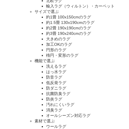
北欧ラグ
輸入ラグ（ウィルトン）・カーペット
サイズで選ぶ
約1畳 100x150cmのラグ
約1.5畳 130x190cmのラグ
約2畳 190x190cmのラグ
約3畳 190x240cmのラグ
大きめのラグ
加工OKのラグ
円形のラグ
楕円・変形のラグ
機能で選ぶ
洗えるラグ
はっ水ラグ
防音ラグ
低反発ラグ
防ダニラグ
抗菌防臭ラグ
防炎ラグ
汚れにくいラグ
消臭ラグ
オールシーズン対応ラグ
素材で選ぶ
ウールラグ