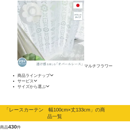
マルチフラワー
商品ラインナップ
サービス
サイズから選ぶ
「レースカーテン 幅100cm×丈133cm」の商
品一覧
430
商品
件