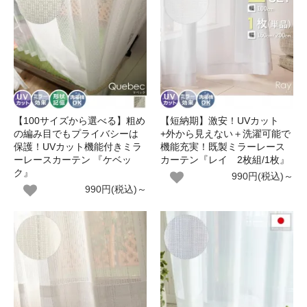
【100サイズから選べる】粗め
【短納期】激安！UVカット
の編み目でもプライバシーは
+外から見えない＋洗濯可能で
保護！UVカット機能付きミラ
機能充実！既製ミラーレース
ーレースカーテン 『ケベッ
カーテン『レイ 2枚組/1枚』
ク』
990円(税込)～
990円(税込)～