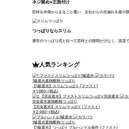
ネジ留め×正面付け
窓枠を外側からまるごと覆い、左右からの光漏れを最小
つっぱりならスリム
通常のつっぱり式と比べて窓枠との隙間が少なく、賃貸
人気ランキング
1級遮光
遮熱断熱
つっぱり
【1級遮光】スリムつっぱり [ファスト]
￥1,980
~(税込)
完全遮光
遮熱断熱
つっぱり
【完全遮光】スリムつっぱり [ファスト]
￥2,990
~(税込)
1級遮光
遮熱断熱
つっぱり
【1級遮光】つっぱり プルハンドル操作 (ファスト)