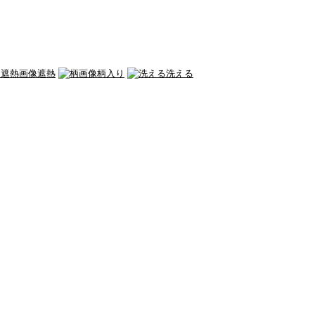
遮熱
柄入り
洗える