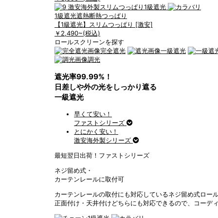
1級遮光
遮熱断熱
つっぱり
【1級遮光】スリムつっぱり [激安]
￥2,490
~(税込)
ロールスクリーンを探す
完全遮光
一級遮光
調光
遮光率99.99%！
日差しや外の光をしっかり遮る
一級遮光
早くて安い！
ファストシリーズ
とにかく安い！
激安海外製シリーズ
最短翌日出荷！ファストシリーズ
ネジ留め式・
カーテンレールに取付可
カーテンレールの取付にも対応しているネジ留め式ロー
正面付け・天井付けどちらにも対応できるので、コーデ