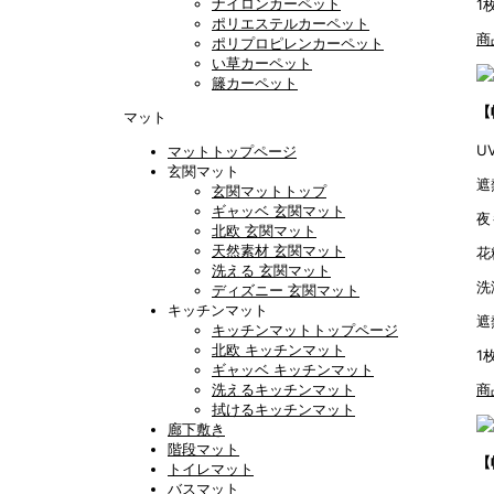
ナイロンカーペット
1
ポリエステルカーペット
商
ポリプロピレンカーペット
い草カーペット
籐カーペット
【
マット
U
マットトップページ
玄関マット
遮
玄関マットトップ
ギャッベ 玄関マット
夜
北欧 玄関マット
天然素材 玄関マット
花
洗える 玄関マット
洗
ディズニー 玄関マット
キッチンマット
遮
キッチンマットトップページ
北欧 キッチンマット
1
ギャッベ キッチンマット
洗えるキッチンマット
商
拭けるキッチンマット
廊下敷き
階段マット
【
トイレマット
バスマット