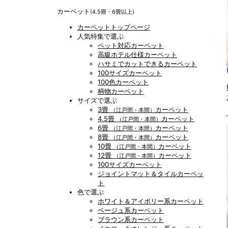
カーペット
(4.5畳・6畳以上)
カーペットトップページ
人気特集で選ぶ
ペット対応カーペット
高級ホテル仕様カーペット
ハサミでカットできるカーペット
100サイズカーペット
100色カーペット
柄物カーペット
サイズで選ぶ
3畳
カーペット
（江戸間・本間）
4.5畳
カーペット
（江戸間・本間）
6畳
カーペット
（江戸間・本間）
8畳
カーペット
（江戸間・本間）
10畳
カーペット
（江戸間・本間）
12畳
カーペット
（江戸間・本間）
100サイズカーペット
ジョイントマット＆タイルカーペッ
ト
色で選ぶ
ホワイト＆アイボリー系カーペット
ベージュ系カーペット
ブラウン系カーペット