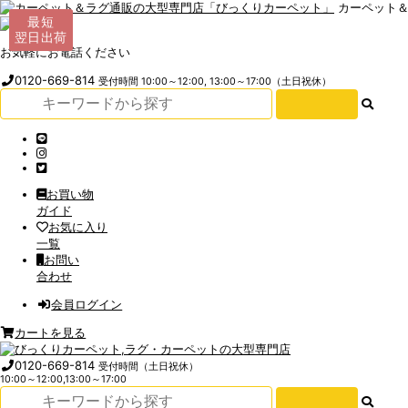
カーペット
最短
最短
最短
最短
翌日出荷
翌日出荷
翌日出荷
翌日出荷
お気軽にお電話ください
0120-669-814
受付時間 10:00～12:00, 13:00～17:00（土日祝休）
お買い物
ガイド
お気に入り
一覧
お問い
合わせ
会員ログイン
カートを見る
0120-669-814
受付時間（土日祝休）
10:00～12:00,13:00～17:00