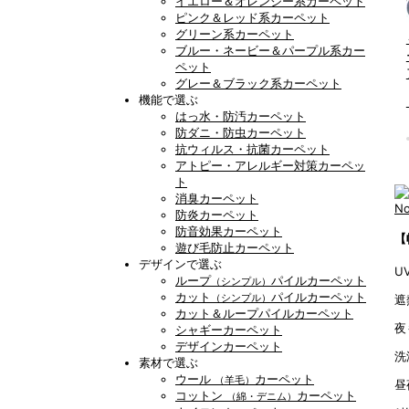
イエロー＆オレンジー系カーペット
ピンク＆レッド系カーペット
グリーン系カーペット
ブルー・ネービー＆パープル系カー
ペット
グレー＆ブラック系カーペット
機能で選ぶ
はっ水・防汚カーペット
防ダニ・防虫カーペット
抗ウィルス・抗菌カーペット
アトピー・アレルギー対策カーペッ
ト
消臭カーペット
No
防炎カーペット
防音効果カーペット
【
遊び毛防止カーペット
デザインで選ぶ
U
ループ
パイルカーペット
（シンプル）
カット
パイルカーペット
遮
（シンプル）
カット＆ループパイルカーペット
夜
シャギーカーペット
デザインカーペット
洗
素材で選ぶ
ウール
カーペット
（羊毛）
昼
コットン
カーペット
（綿・デニム）