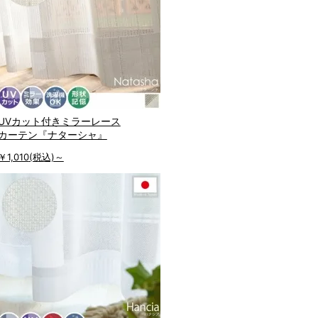
UVカット付きミラーレース
カーテン『ナターシャ』
￥1,010
(税込)～