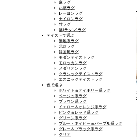
麻ラグ
い草ラグ
レーヨンラグ
ナイロンラグ
竹ラグ
籐(ラタン)ラグ
テイストで選ぶ
無地系ラグ
北欧ラグ
韓国風ラグ
モダンテイストラグ
モロッカンラグ
メダリオンラグ
クラシックテイストラグ
エスニックテイストラグ
色で選ぶ
ホワイト＆アイボリー系ラグ
ベージュ系ラグ
ブラウン系ラグ
イエロー＆オレンジ系ラグ
ピンク＆レッド系ラグ
グリーン系ラグ
ブルー・ネイビー＆パープル系ラグ
グレー＆ブラック系ラグ
クリア