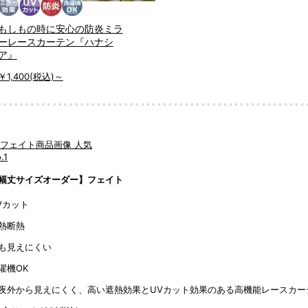
もしもの時に安心の防炎ミラ
ーレースカーテン『ハナシ
ア』
￥1,400
(税込)～
人気
.1
幅丈サイズオーダー】フェイト
Vカット
熱断熱
も見えにくい
濯機OK
夜外から見えにくく、高い遮熱効果とUVカット効果のある高機能レースカー