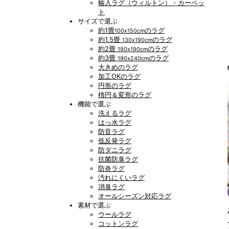
輸入ラグ（ウィルトン）・カーペッ
ト
サイズで選ぶ
約1畳
のラグ
100x150cm
約1.5畳
のラグ
130x190cm
約2畳
のラグ
190x190cm
約3畳
のラグ
190x240cm
大きめのラグ
加工OKのラグ
円形のラグ
楕円＆変形のラグ
機能で選ぶ
洗えるラグ
はっ水ラグ
防音ラグ
低反発ラグ
防ダニラグ
抗菌防臭ラグ
防炎ラグ
汚れにくいラグ
消臭ラグ
オールシーズン対応ラグ
素材で選ぶ
ウールラグ
コットンラグ