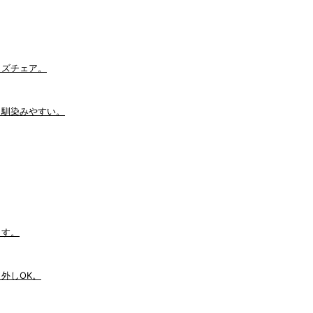
ッズチェア。
も馴染みやすい。
ます。
外しOK。