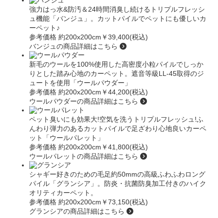
強力はっ水&防汚＆24時間消臭し続けるトリプルフレッシ
ュ機能
「バンジュ」
。カットパイルでペットにも優しいカ
ーペット♪
参考価格 約200x200cm
￥39,400(税込)
バンジュの商品詳細はこちら
新毛のウールを100%使用した高密度小粒パイルでしっか
りとした踏み心地のカーペット。遮音等級LL-45取得のジ
ュートを使用
「ウールパウダー」
参考価格 約200x200cm
￥44,200(税込)
ウールパウダーの商品詳細はこちら
ペット臭いにも効果大!空気を洗うトリプルフレッシュ!ふ
んわり弾力のあるカットパイルで足ざわり心地良いカーペ
ット
「ウールパレット」
参考価格 約200x200cm
￥41,800(税込)
ウールパレットの商品詳細はこちら
シャギー好きのための毛足約50mmの高級ふわふわロング
パイル
「グランシア」
。防炎・抗菌防臭加工付きのハイク
オリティカーペット。
参考価格 約200x200cm
￥73,150(税込)
グランシアの商品詳細はこちら