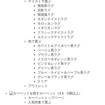
テイストで選ぶ
無地系ラグ
北欧ラグ
韓国風ラグ
モダンテイストラグ
モロッカンラグ
メダリオンラグ
クラシックテイストラグ
エスニックテイストラグ
色で選ぶ
ホワイト＆アイボリー系ラグ
ベージュ系ラグ
ブラウン系ラグ
イエロー＆オレンジ系ラグ
ピンク＆レッド系ラグ
グリーン系ラグ
ブルー・ネイビー＆パープル系ラグ
グレー＆ブラック系ラグ
クリア
アウトレット
カーペット（4.5・6畳以上）
カーペットトップページ
人気特集で選ぶ