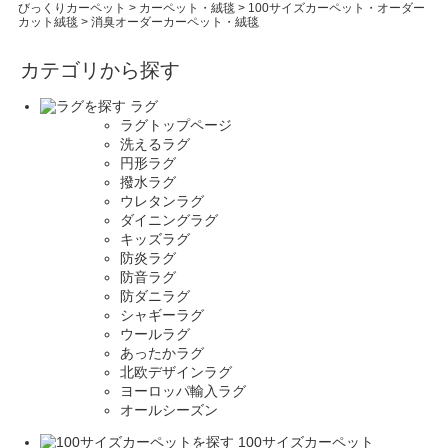
びっくりカーペット
>
カーペット・絨毯
>
100サイズカーペット・オーダー
カット絨毯
>
消臭オーダーカーペット・絨毯
カテゴリから探す
ラグ
ラグトップページ
洗えるラグ
円形ラグ
撥水ラグ
ウレタンラグ
ダイニングラグ
キッズラグ
防炎ラグ
防音ラグ
防ダニラグ
シャギーラグ
ウールラグ
あったかラグ
北欧デザインラグ
ヨーロッパ輸入ラグ
オールシーズン
100サイズカーペット