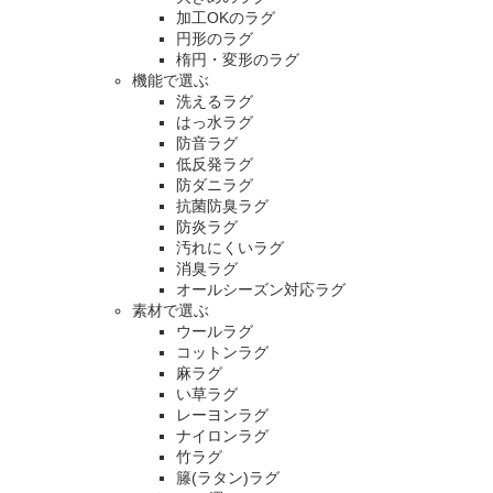
加工OKのラグ
円形のラグ
楕円・変形のラグ
機能で選ぶ
洗えるラグ
はっ水ラグ
防音ラグ
低反発ラグ
防ダニラグ
抗菌防臭ラグ
防炎ラグ
汚れにくいラグ
消臭ラグ
オールシーズン対応ラグ
素材で選ぶ
ウールラグ
コットンラグ
麻ラグ
い草ラグ
レーヨンラグ
ナイロンラグ
竹ラグ
籐(ラタン)ラグ