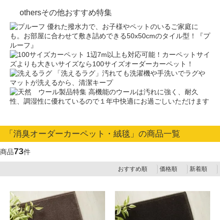
others
その他おすすめ特集
優れた撥水力で、お子様やペットのいるご家庭に
も。お部屋に合わせて敷き詰めできる50x50cmのタイル型！『プ
ルーフ』
1辺7m以上も対応可能！カーペットサイ
ズよりも大きいサイズなら100サイズオーダーカーペット！
「洗えるラグ」汚れても洗濯機や手洗いでラグや
マットが洗えるから、清潔キープ
高機能のウールは汚れに強く、耐久
性、調湿性に優れているので１年中快適にお過ごしいただけます
「消臭オーダーカーペット・絨毯」の商品一覧
73
商品
件
おすすめ順
価格順
新着順