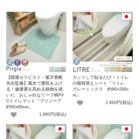
【開運セラピスト・紫月香帆
カットして貼るだけ！トイレ
先生監修】風水で運気を上げ
の模様替えシート『リトレ
る！健康運を高める植物を描
グレーミックス 約90×200c
いた、おしゃれなリーフ柄PV
m』
Cトイレマット『プリジーア
2,860円(税込)
約55x60cm』
1,980円(税込)