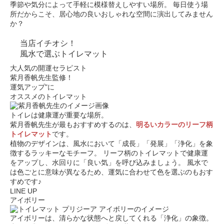
季節や気分によって手軽に模様替えしやすい場所。
毎日使う場
所だからこそ、居心地の良いおしゃれな空間に演出してみません
か？
当店イチオシ！
風水で選ぶトイレマット
大人気の開運セラピスト
紫月香帆先生監修！
運気アップ"に
オススメのトイレマット
トイレは健康運が重要な場所。
紫月香帆先生が最もおすすめするのは、
明るいカラーのリーフ柄
トイレマット
です。
植物のデザインは、風水において「成長」「発展」「浄化」を象
徴するラッキーなモチーフ。
リーフ柄のトイレマットで健康運
をアップし、水回りに「良い気」を呼び込みましょう。
風水で
は色ごとに意味が異なるため、運気に合わせて色を選ぶのもおす
すめです♪
LINE UP
アイボリー
アイボリーは、清らかな状態へと戻してくれる「浄化」の象徴。