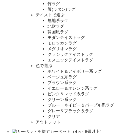
竹ラグ
籐(ラタン)ラグ
テイストで選ぶ
無地系ラグ
北欧ラグ
韓国風ラグ
モダンテイストラグ
モロッカンラグ
メダリオンラグ
クラシックテイストラグ
エスニックテイストラグ
色で選ぶ
ホワイト＆アイボリー系ラグ
ベージュ系ラグ
ブラウン系ラグ
イエロー＆オレンジ系ラグ
ピンク＆レッド系ラグ
グリーン系ラグ
ブルー・ネイビー＆パープル系ラグ
グレー＆ブラック系ラグ
クリア
アウトレット
カーペット（4.5・6畳以上）