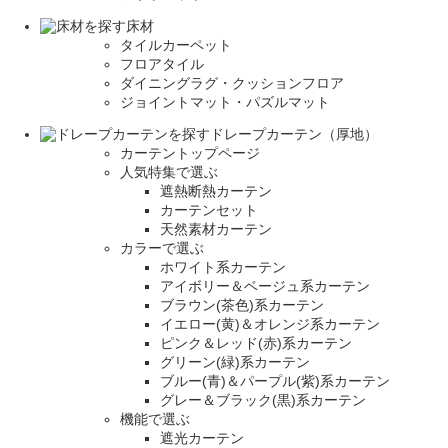
床材
タイルカーペット
フロアタイル
ダイニングラグ・クッションフロア
ジョイントマット・パズルマット
ドレープカーテン（厚地）
カーテントップページ
人気特集で選ぶ
遮熱断熱カーテン
カーテンセット
天然素材カーテン
カラーで選ぶ
ホワイト系カーテン
アイボリー＆ベージュ系カーテン
ブラウン(茶色)系カーテン
イエロー(黄)＆オレンジ系カーテン
ピンク＆レッド(赤)系カーテン
グリーン(緑)系カーテン
ブルー(青)＆パープル(紫)系カーテン
グレー＆ブラック(黒)系カーテン
機能で選ぶ
遮光カーテン