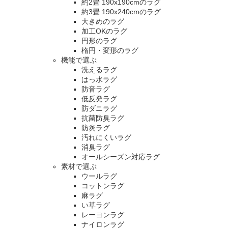
約2畳 190x190cmのラグ
約3畳 190x240cmのラグ
大きめのラグ
加工OKのラグ
円形のラグ
楕円・変形のラグ
機能で選ぶ
洗えるラグ
はっ水ラグ
防音ラグ
低反発ラグ
防ダニラグ
抗菌防臭ラグ
防炎ラグ
汚れにくいラグ
消臭ラグ
オールシーズン対応ラグ
素材で選ぶ
ウールラグ
コットンラグ
麻ラグ
い草ラグ
レーヨンラグ
ナイロンラグ