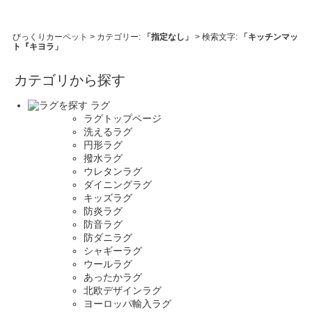
びっくりカーペット
> カテゴリー:
「指定なし」
> 検索文字:
「キッチンマッ
ト『キヨラ」
カテゴリから探す
ラグ
ラグトップページ
洗えるラグ
円形ラグ
撥水ラグ
ウレタンラグ
ダイニングラグ
キッズラグ
防炎ラグ
防音ラグ
防ダニラグ
シャギーラグ
ウールラグ
あったかラグ
北欧デザインラグ
ヨーロッパ輸入ラグ