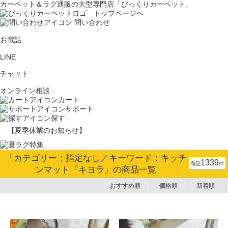
カーペット＆ラグ通販の大型専門店「びっくりカーペット」
問い合わせ
お電話
LINE
チャット
オンライン相談
カート
サポート
探す
【夏季休業のお知らせ】
「カテゴリー：指定なし／キーワード：キッチ
1339
商品
件
ンマット『キヨラ」の商品一覧
おすすめ順
価格順
新着順