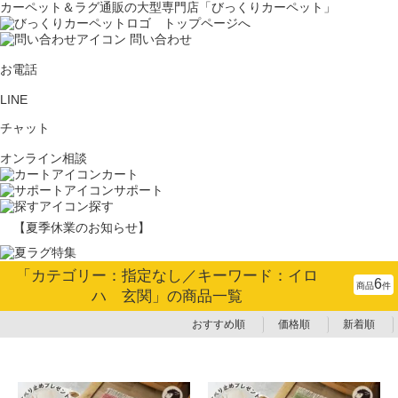
カーペット＆ラグ通販の大型専門店「びっくりカーペット」
問い合わせ
お電話
LINE
チャット
オンライン相談
カート
サポート
探す
【夏季休業のお知らせ】
「カテゴリー：指定なし／キーワード：イロ
6
商品
件
ハ 玄関」の商品一覧
おすすめ順
価格順
新着順