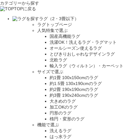
カテゴリーから探す
TOPに戻る
ラグ（2・3畳以下）
ラグトップページ
人気特集で選ぶ
国産高機能ラグ
洗濯OK！洗えるラグ・ラグマット
オールシーズン使えるラグ
とびきりおしゃれなデザインラグ
北欧ラグ
輸入ラグ（ウィルトン）・カーペット
サイズで選ぶ
約1畳 100x150cmのラグ
約1.5畳 130x190cmのラグ
約2畳 190x190cmのラグ
約3畳 190x240cmのラグ
大きめのラグ
加工OKのラグ
円形のラグ
楕円・変形のラグ
機能で選ぶ
洗えるラグ
はっ水ラグ