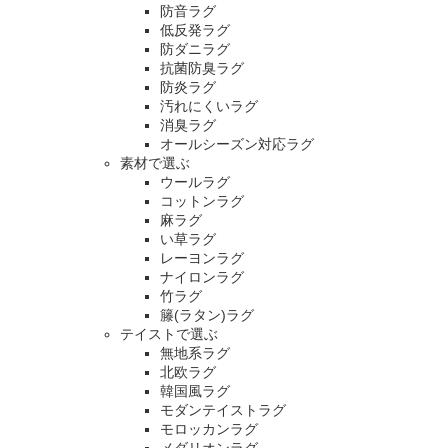
防音ラグ
低反発ラグ
防ダニラグ
抗菌防臭ラグ
防炎ラグ
汚れにくいラグ
消臭ラグ
オールシーズン対応ラグ
素材で選ぶ
ウールラグ
コットンラグ
麻ラグ
い草ラグ
レーヨンラグ
ナイロンラグ
竹ラグ
籐(ラタン)ラグ
テイストで選ぶ
無地系ラグ
北欧ラグ
韓国風ラグ
モダンテイストラグ
モロッカンラグ
メダリオンラグ