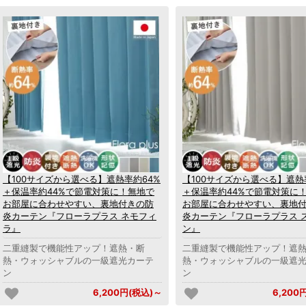
【100サイズから選べる】遮熱率約64%
【100サイズから選べる】遮熱
＋保温率約44%で節電対策に！無地で
＋保温率約44%で節電対策に
お部屋に合わせやすい、裏地付きの防
お部屋に合わせやすい、裏地
炎カーテン『フローラプラス ネモフィ
炎カーテン『フローラプラス 
ラ』
ン』
二重縫製で機能性アップ！遮熱・断
二重縫製で機能性アップ！遮
熱・ウォッシャブルの一級遮光カーテ
熱・ウォッシャブルの一級遮
ン
ン
6,200円(税込)～
6,200