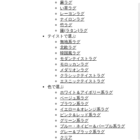
麻ラグ
い草ラグ
レーヨンラグ
ナイロンラグ
竹ラグ
籐(ラタン)ラグ
テイストで選ぶ
無地系ラグ
北欧ラグ
韓国風ラグ
モダンテイストラグ
モロッカンラグ
メダリオンラグ
クラシックテイストラグ
エスニックテイストラグ
色で選ぶ
ホワイト＆アイボリー系ラグ
ベージュ系ラグ
ブラウン系ラグ
イエロー＆オレンジ系ラグ
ピンク＆レッド系ラグ
グリーン系ラグ
ブルー・ネイビー＆パープル系ラグ
グレー＆ブラック系ラグ
クリア