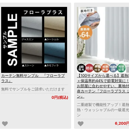
カーテン無料サンプル 『フローラプ
【100サイズから選べる】遮熱
ラス』
＋保温率約44%で節電対策に
お部屋に合わせやすい、裏地
無料でサンプルをご請求いただけます
炎カーテン『フローラプラス 
ン』
0円(税込)
二重縫製で機能性アップ！遮
熱・ウォッシャブルの一級遮
ン
6,200