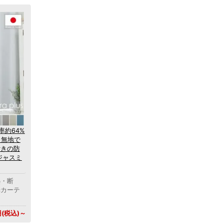
率約64%
！無地で
付きの防
ジャスミ
熱・断
光カーテ
円(税込)～