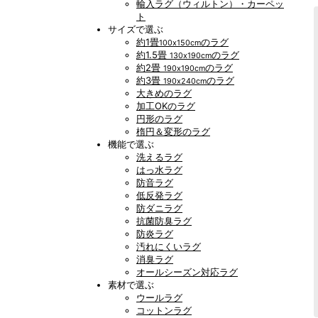
輸入ラグ（ウィルトン）・カーペッ
ト
サイズで選ぶ
約1畳
のラグ
100x150cm
約1.5畳
のラグ
130x190cm
約2畳
のラグ
190x190cm
約3畳
のラグ
190x240cm
大きめのラグ
加工OKのラグ
円形のラグ
楕円＆変形のラグ
機能で選ぶ
洗えるラグ
はっ水ラグ
防音ラグ
低反発ラグ
防ダニラグ
抗菌防臭ラグ
防炎ラグ
汚れにくいラグ
消臭ラグ
オールシーズン対応ラグ
素材で選ぶ
ウールラグ
コットンラグ