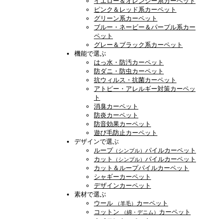
イエロー＆オレンジー系カーペット
ピンク＆レッド系カーペット
グリーン系カーペット
ブルー・ネービー＆パープル系カー
ペット
グレー＆ブラック系カーペット
機能で選ぶ
はっ水・防汚カーペット
防ダニ・防虫カーペット
抗ウィルス・抗菌カーペット
アトピー・アレルギー対策カーペッ
ト
消臭カーペット
防炎カーペット
防音効果カーペット
遊び毛防止カーペット
デザインで選ぶ
ループ
パイルカーペット
（シンプル）
カット
パイルカーペット
（シンプル）
カット＆ループパイルカーペット
シャギーカーペット
デザインカーペット
素材で選ぶ
ウール
カーペット
（羊毛）
コットン
カーペット
（綿・デニム）