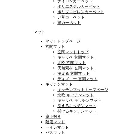
ナイロンカーペット
ポリエステルカーペット
ポリプロピレンカーペット
い草カーペット
籐カーペット
マット
マットトップページ
玄関マット
玄関マットトップ
ギャッベ 玄関マット
北欧 玄関マット
天然素材 玄関マット
洗える 玄関マット
ディズニー 玄関マット
キッチンマット
キッチンマットトップページ
北欧 キッチンマット
ギャッベ キッチンマット
洗えるキッチンマット
拭けるキッチンマット
廊下敷き
階段マット
トイレマット
バスマット