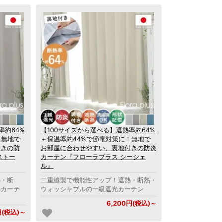
率約64%
【100サイズから選べる】遮熱率約64%
！無地で
＋保温率約44%で節電対策に！無地で
付きの防
お部屋に合わせやすい、裏地付きの防炎
ストー
カーテン『フローラプラス シーシェ
ル』
熱・断
二重縫製で機能性アップ！遮熱・断熱・
光カーテ
ウォッシャブルの一級遮光カーテン
6,200円(税込)～
円(税込)～