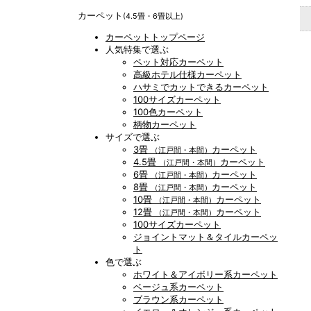
カーペット
(4.5畳・6畳以上)
カーペットトップページ
人気特集で選ぶ
ペット対応カーペット
高級ホテル仕様カーペット
ハサミでカットできるカーペット
100サイズカーペット
100色カーペット
柄物カーペット
サイズで選ぶ
3畳
カーペット
（江戸間・本間）
4.5畳
カーペット
（江戸間・本間）
6畳
カーペット
（江戸間・本間）
8畳
カーペット
（江戸間・本間）
10畳
カーペット
（江戸間・本間）
12畳
カーペット
（江戸間・本間）
100サイズカーペット
ジョイントマット＆タイルカーペッ
ト
色で選ぶ
ホワイト＆アイボリー系カーペット
ベージュ系カーペット
ブラウン系カーペット