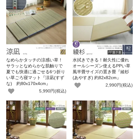
なめらかタッチの涼感い草！
水拭きできる！耐久性に優れ
サラッとなめらかな肌触りで
オールシーズン使えるPPい草
夏でも快適に過ごせる6つ折り
風半畳サイズの置き畳『綾杉
い草ごろ寝マット『涼凪(すず
(あやすぎ) 約82x82cm』
な) 約80x170x4cm』
2,990円(税込)
5,990円(税込)