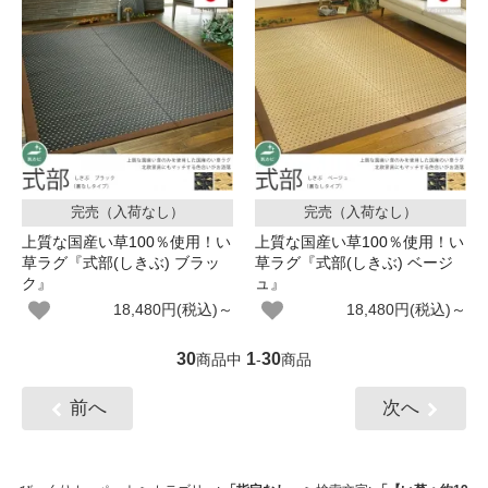
完売（入荷なし）
完売（入荷なし）
上質な国産い草100％使用！い
上質な国産い草100％使用！い
草ラグ『式部(しきぶ) ブラッ
草ラグ『式部(しきぶ) ベージ
ク』
ュ』
18,480円(税込)～
18,480円(税込)～
30
1
30
商品中
-
商品
前へ
次へ