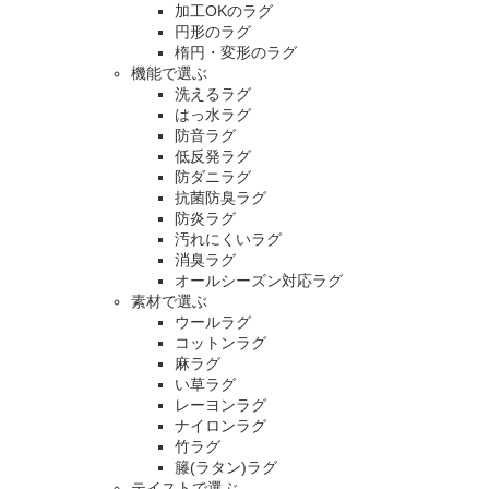
加工OKのラグ
円形のラグ
楕円・変形のラグ
機能で選ぶ
洗えるラグ
はっ水ラグ
防音ラグ
低反発ラグ
防ダニラグ
抗菌防臭ラグ
防炎ラグ
汚れにくいラグ
消臭ラグ
オールシーズン対応ラグ
素材で選ぶ
ウールラグ
コットンラグ
麻ラグ
い草ラグ
レーヨンラグ
ナイロンラグ
竹ラグ
籐(ラタン)ラグ
テイストで選ぶ