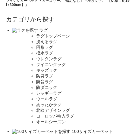
びっくりカーペット
> カテゴリー:
「指定なし」
> 検索文字:
「【い草：約19
1x300cm】」
カテゴリから探す
ラグ
ラグトップページ
洗えるラグ
円形ラグ
撥水ラグ
ウレタンラグ
ダイニングラグ
キッズラグ
防炎ラグ
防音ラグ
防ダニラグ
シャギーラグ
ウールラグ
あったかラグ
北欧デザインラグ
ヨーロッパ輸入ラグ
オールシーズン
100サイズカーペット