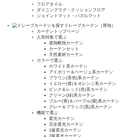
フロアタイル
ダイニングラグ・クッションフロア
ジョイントマット・パズルマット
ドレープカーテン（厚地）
カーテントップページ
人気特集で選ぶ
遮熱断熱カーテン
カーテンセット
天然素材カーテン
カラーで選ぶ
ホワイト系カーテン
アイボリー＆ベージュ系カーテン
ブラウン(茶色)系カーテン
イエロー(黄)＆オレンジ系カーテン
ピンク＆レッド(赤)系カーテン
グリーン(緑)系カーテン
ブルー(青)＆パープル(紫)系カーテン
グレー＆ブラック(黒)系カーテン
機能で選ぶ
遮光カーテン
完全遮光カーテン
1級遮光カーテン
2級遮光カーテン