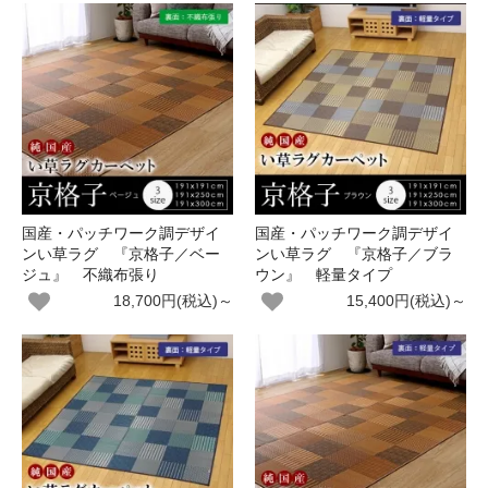
国産・パッチワーク調デザイ
国産・パッチワーク調デザイ
ンい草ラグ 『京格子／ベー
ンい草ラグ 『京格子／ブラ
ジュ』 不織布張り
ウン』 軽量タイプ
18,700円(税込)～
15,400円(税込)～