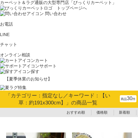
カーペット＆ラグ通販の大型専門店「びっくりカーペット」
問い合わせ
お電話
LINE
チャット
オンライン相談
カート
サポート
探す
【夏季休業のお知らせ】
「カテゴリー：指定なし／キーワード：【い
30
商品
件
草：約191x300cm】」の商品一覧
おすすめ順
価格順
新着順