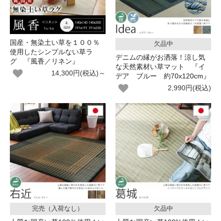
国産・無染土い草を１００％
欠品中
使用したシンプルない草ラ
デニムの縁がお洒落！涼し気
グ 『風香／リネン』
な天然素材い草マット 『イ
14,300円(税込)～
デア ブルー 約70x120cm』
2,990円(税込)
完売（入荷なし）
欠品中