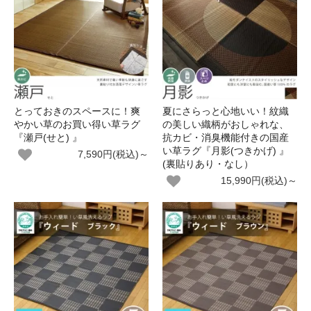
とっておきのスペースに！爽
夏にさらっと心地いい！紋織
やかい草のお買い得い草ラグ
の美しい織柄がおしゃれな、
『瀬戸(せと) 』
抗カビ・消臭機能付きの国産
い草ラグ『月影(つきかげ) 』
7,590円(税込)～
(裏貼りあり・なし）
15,990円(税込)～