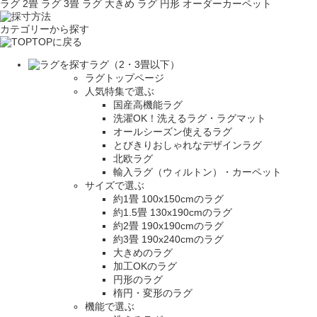
ラグ 2畳
ラグ 3畳
ラグ 大きめ
ラグ 円形
オーダーカーペット
カテゴリーから探す
TOPに戻る
ラグ（2・3畳以下）
ラグトップページ
人気特集で選ぶ
国産高機能ラグ
洗濯OK！洗えるラグ・ラグマット
オールシーズン使えるラグ
とびきりおしゃれなデザインラグ
北欧ラグ
輸入ラグ（ウィルトン）・カーペット
サイズで選ぶ
約1畳 100x150cmのラグ
約1.5畳 130x190cmのラグ
約2畳 190x190cmのラグ
約3畳 190x240cmのラグ
大きめのラグ
加工OKのラグ
円形のラグ
楕円・変形のラグ
機能で選ぶ