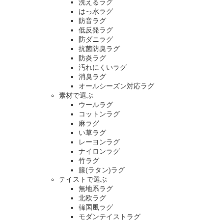
洗えるラグ
はっ水ラグ
防音ラグ
低反発ラグ
防ダニラグ
抗菌防臭ラグ
防炎ラグ
汚れにくいラグ
消臭ラグ
オールシーズン対応ラグ
素材で選ぶ
ウールラグ
コットンラグ
麻ラグ
い草ラグ
レーヨンラグ
ナイロンラグ
竹ラグ
籐(ラタン)ラグ
テイストで選ぶ
無地系ラグ
北欧ラグ
韓国風ラグ
モダンテイストラグ