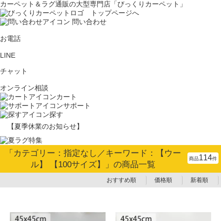
カーペット＆ラグ通販の大型専門店「びっくりカーペット」
問い合わせ
お電話
LINE
チャット
オンライン相談
カート
サポート
探す
【夏季休業のお知らせ】
「カテゴリー：指定なし／キーワード：【ウー
114
商品
件
ル】 【100サイズ】」の商品一覧
おすすめ順
価格順
新着順