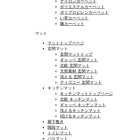
ナイロンカーペット
ポリエステルカーペット
ポリプロピレンカーペット
い草カーペット
籐カーペット
マット
マットトップページ
玄関マット
玄関マットトップ
ギャッベ 玄関マット
北欧 玄関マット
天然素材 玄関マット
洗える 玄関マット
ディズニー 玄関マット
キッチンマット
キッチンマットトップページ
北欧 キッチンマット
ギャッベ キッチンマット
洗えるキッチンマット
拭けるキッチンマット
廊下敷き
階段マット
トイレマット
バスマット