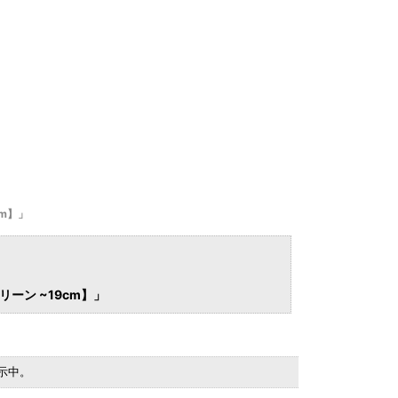
cm】」
リーン ~19cm】」
を表示中。