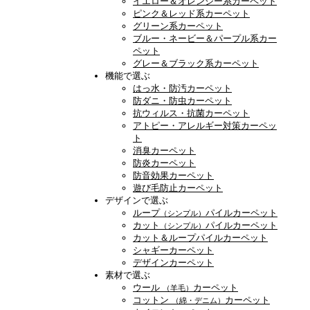
イエロー＆オレンジー系カーペット
ピンク＆レッド系カーペット
グリーン系カーペット
ブルー・ネービー＆パープル系カー
ペット
グレー＆ブラック系カーペット
機能で選ぶ
はっ水・防汚カーペット
防ダニ・防虫カーペット
抗ウィルス・抗菌カーペット
アトピー・アレルギー対策カーペッ
ト
消臭カーペット
防炎カーペット
防音効果カーペット
遊び毛防止カーペット
デザインで選ぶ
ループ
パイルカーペット
（シンプル）
カット
パイルカーペット
（シンプル）
カット＆ループパイルカーペット
シャギーカーペット
デザインカーペット
素材で選ぶ
ウール
カーペット
（羊毛）
コットン
カーペット
（綿・デニム）