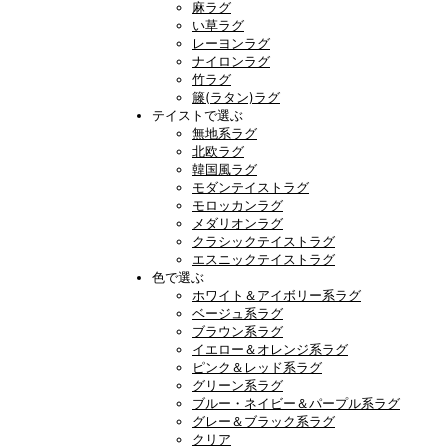
麻ラグ
い草ラグ
レーヨンラグ
ナイロンラグ
竹ラグ
籐(ラタン)ラグ
テイストで選ぶ
無地系ラグ
北欧ラグ
韓国風ラグ
モダンテイストラグ
モロッカンラグ
メダリオンラグ
クラシックテイストラグ
エスニックテイストラグ
色で選ぶ
ホワイト＆アイボリー系ラグ
ベージュ系ラグ
ブラウン系ラグ
イエロー＆オレンジ系ラグ
ピンク＆レッド系ラグ
グリーン系ラグ
ブルー・ネイビー＆パープル系ラグ
グレー＆ブラック系ラグ
クリア