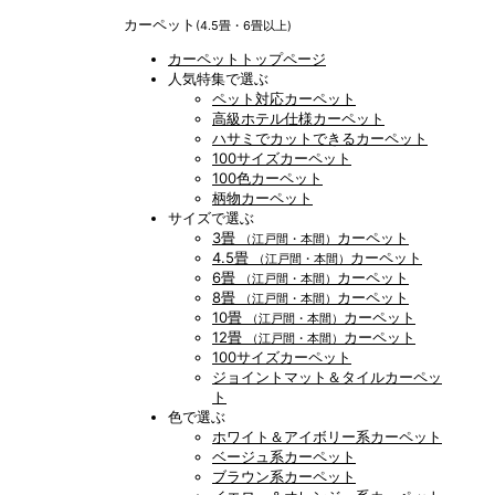
カーペット
(4.5畳・6畳以上)
カーペットトップページ
人気特集で選ぶ
ペット対応カーペット
高級ホテル仕様カーペット
ハサミでカットできるカーペット
100サイズカーペット
100色カーペット
柄物カーペット
サイズで選ぶ
3畳
カーペット
（江戸間・本間）
4.5畳
カーペット
（江戸間・本間）
6畳
カーペット
（江戸間・本間）
8畳
カーペット
（江戸間・本間）
10畳
カーペット
（江戸間・本間）
12畳
カーペット
（江戸間・本間）
100サイズカーペット
ジョイントマット＆タイルカーペッ
ト
色で選ぶ
ホワイト＆アイボリー系カーペット
ベージュ系カーペット
ブラウン系カーペット