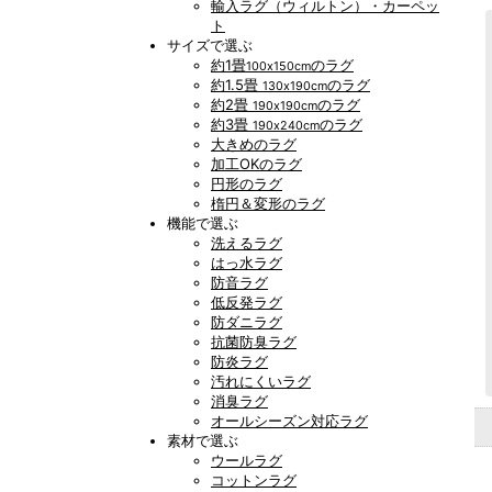
輸入ラグ（ウィルトン）・カーペッ
ト
サイズで選ぶ
約1畳
のラグ
100x150cm
約1.5畳
のラグ
130x190cm
約2畳
のラグ
190x190cm
約3畳
のラグ
190x240cm
大きめのラグ
加工OKのラグ
円形のラグ
楕円＆変形のラグ
機能で選ぶ
洗えるラグ
はっ水ラグ
防音ラグ
低反発ラグ
防ダニラグ
抗菌防臭ラグ
防炎ラグ
汚れにくいラグ
消臭ラグ
オールシーズン対応ラグ
素材で選ぶ
ウールラグ
コットンラグ