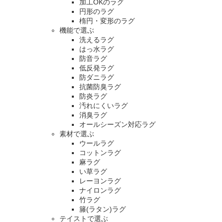
加工OKのラグ
円形のラグ
楕円・変形のラグ
機能で選ぶ
洗えるラグ
はっ水ラグ
防音ラグ
低反発ラグ
防ダニラグ
抗菌防臭ラグ
防炎ラグ
汚れにくいラグ
消臭ラグ
オールシーズン対応ラグ
素材で選ぶ
ウールラグ
コットンラグ
麻ラグ
い草ラグ
レーヨンラグ
ナイロンラグ
竹ラグ
籐(ラタン)ラグ
テイストで選ぶ