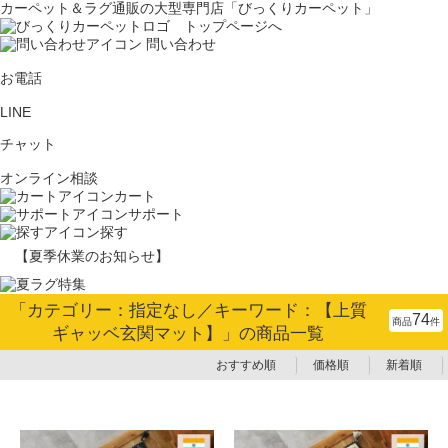
カーペット＆ラグ通販の大型専門店「びっくりカーペット」
問い合わせ
お電話
LINE
チャット
オンライン相談
カート
サポート
探す
【夏季休業のお知らせ】
「カテゴリー：指定なし／キーワード：【上質
74
商品
件
ギャッベ玄関マット】」の商品一覧
おすすめ順
価格順
新着順