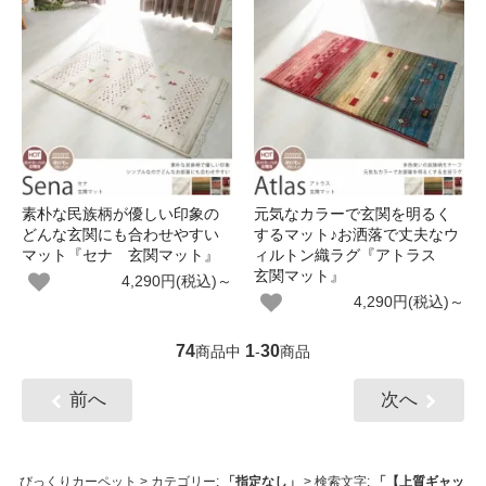
素朴な民族柄が優しい印象の
元気なカラーで玄関を明るく
どんな玄関にも合わせやすい
するマット♪お洒落で丈夫なウ
マット『セナ 玄関マット』
ィルトン織ラグ『アトラス
玄関マット』
4,290円(税込)～
4,290円(税込)～
74
1
30
商品中
-
商品
前へ
次へ
びっくりカーペット
> カテゴリー:
「指定なし」
> 検索文字:
「【上質ギャッ