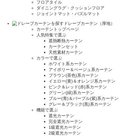
フロアタイル
ダイニングラグ・クッションフロア
ジョイントマット・パズルマット
ドレープカーテン（厚地）
カーテントップページ
人気特集で選ぶ
遮熱断熱カーテン
カーテンセット
天然素材カーテン
カラーで選ぶ
ホワイト系カーテン
アイボリー＆ベージュ系カーテン
ブラウン(茶色)系カーテン
イエロー(黄)＆オレンジ系カーテン
ピンク＆レッド(赤)系カーテン
グリーン(緑)系カーテン
ブルー(青)＆パープル(紫)系カーテン
グレー＆ブラック(黒)系カーテン
機能で選ぶ
遮光カーテン
完全遮光カーテン
1級遮光カーテン
2級遮光カーテン