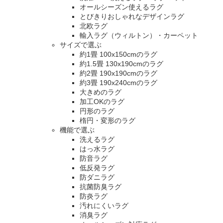
オールシーズン使えるラグ
とびきりおしゃれなデザインラグ
北欧ラグ
輸入ラグ（ウィルトン）・カーペット
サイズで選ぶ
約1畳 100x150cmのラグ
約1.5畳 130x190cmのラグ
約2畳 190x190cmのラグ
約3畳 190x240cmのラグ
大きめのラグ
加工OKのラグ
円形のラグ
楕円・変形のラグ
機能で選ぶ
洗えるラグ
はっ水ラグ
防音ラグ
低反発ラグ
防ダニラグ
抗菌防臭ラグ
防炎ラグ
汚れにくいラグ
消臭ラグ