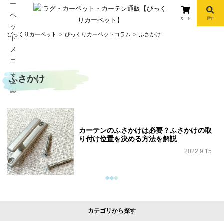
カート
探す
コ
びっくりカーペット
びっくりカーペットコラム
ふさかけ
ン
テ
ン
ふさかけ
ツ
へ
info
ス
キ
ッ
カーテンのふさかけは必要？ふさかけの取
プ
り付け位置を決める方法を解説
2022.9.15
カテゴリから探す