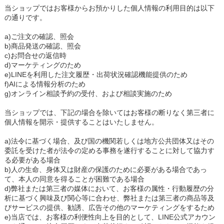
当ショップではお客様からお預かりした個人情報の利用目的は以下
の通りです。
a)ご注文の確認、照会
b)商品発送の確認、照会
c)お問合せの返信時
d)マーケティングのため
e)LINEを利用した注文履歴・出荷状況確認機能提供のため
f)AIによる情報分析のため
g)オンライン相談予約の受付、および相談実施のため
当ショップでは、下記の場合を除いてはお客様の断りなく第三者に
個人情報を開示・提供することはいたしません。
a)法令に基づく場合、及び国の機関若しくは地方公共団体又はその
委託を受けた者が法令の定める事務を遂行することに対して協力す
る必要がある場合
b)人の生命、身体又は財産の保護のために必要がある場合であっ
て、本人の同意を得ることが困難である場合
d)弊社または第三者の媒体において、お客様の属性・行動履歴の分
析に基づく興味及び関心等に合わせ、弊社または第三者の商品等及
びサービスの提供、勧誘、広告その他のマーケティングをするため
e)当店では、お客様の利便性向上を目的として、LINE公式アカウン