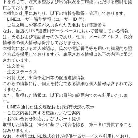
トを通じて、注文履歴および出荷状況をご確認いただける機能を提
供しております。
本機能の利用にあたり、以下の情報を取得・管理しております。
・LINEユーザー識別情報（ユーザーID 等）
・ご注文時にお客様が入力された氏名および電話番号
なお、当店のLINE連携用データベースにおいて管理している情報
は、氏名および電話番号のみであり、住所、メールアドレス、決済
情報等の個人情報は保持しておりません。
本機能における本人確認は、氏名や電話番号等を用いた簡易的な照
合方式を採用しておりますが、表示される情報は以下の内容に限定
されています。
・注文番号
・注文ステータス
・出荷状況、出荷予定日等の配送進捗情報
これらの情報には、個人を特定できる詳細な個人情報は含まれてお
りません。
また、取得した情報は、以下の目的の範囲内でのみ利用いたしま
す。
・LINEを通じた注文履歴および出荷状況の表示
・ご注文内容に関する確認およびご案内
・お問い合わせ対応およびサポート提供
取得した情報は、法令に基づく場合を除き、第三者に提供すること
はありません。
なお、本機能はLINE株式会社が提供するサービスを利用しており、