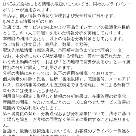
LINE株式会社による情報の取扱いについては、同社のプライバシー
ポリシーが適用されます。
当店は、個人情報の適切な管理および安全対策に努めます。
f) AIによる情報分析のため
当店では、サービスの向上および商品ラインナップの最適化を目的
として、AI（人工知能）を用いた情報分析を実施しております。
本機能の利用にあたり、以下の情報を分析対象としております。
売上情報（注文日時、商品名、数量、金額等）
配送先地域情報（都道府県、市区町村単位までの地理的データ）
なお、本分析においてAIが処理する情報は「何が一番売れたか」と
いう売上動向の分析、および「どの地域で需要があるか」という属
性別の分析に限定して利用されます。
分析の実施にあたっては、以下の運用を徹底しております。
個人特定の排除：氏名、住所（番地以降）、電話番号、メールアド
レス、決済情報等の個人を直接特定できる情報は、AIによる分析プ
ロセスには使用いたしません。
利用目的の限定：取得した情報の分析結果は、在庫管理の効率化、
新商品の開発、および地域ごとのニーズに合わせたサービス改善の
範囲内でのみ利用いたします。
第三者提供の禁止：分析過程および分析結果について、法令に基づ
く場合を除き、お客様の同意なく第三者に提供することはありませ
ん。
当店は、最新の技術活用においても、お客様のプライバシー保護を