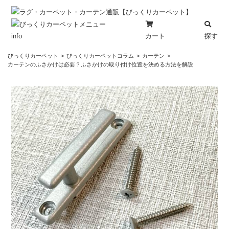
カート
探す
info
コ
びっくりカーペット
びっくりカーペットコラム
カーテン
ン
カーテンのふさかけは必要？ふさかけの取り付け位置を決める方法を解説
テ
ン
ツ
へ
ス
キ
ッ
プ