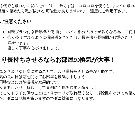
除機でも取れない髪の毛やゴミ、 糸くずは、コロコロを使うと キレイに取
繊維を傷めたり毛が抜ける 可能性がありますので、 適度にご利用下さい。
ご注意ください
回転ブラシ付き掃除機の使用は、パイル部分の抜けが多くなる為、ご使
強く擦り付けるように掃除機を当てたり、掃除機を長時間かけ過ぎたり
御座います。
優しく丁寧を心がけましょう。
より長持ちさせるならお部屋の換気が大事！
気を含ませない様にすることで、より長持ちさせる事が可能です。
気の良い日は窓を開けてお部屋を換気しましょう。
雨時などには除湿機が効果的です。
々裏返したり、持ち上げて裏側にも風を通すと尚良し！
うしてドライに保つことによりホコリが取れ易くなり、掃除機をかけても傷
た、ダニは乾燥を嫌いますのでダニ対策にもなります。