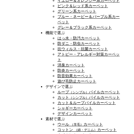
イエロー＆オレンジー系カーペット
ピンク＆レッド系カーペット
グリーン系カーペット
ブルー・ネービー＆パープル系カー
ペット
グレー＆ブラック系カーペット
機能で選ぶ
はっ水・防汚カーペット
防ダニ・防虫カーペット
抗ウィルス・抗菌カーペット
アトピー・アレルギー対策カーペッ
ト
消臭カーペット
防炎カーペット
防音効果カーペット
遊び毛防止カーペット
デザインで選ぶ
ループ
パイルカーペット
（シンプル）
カット
パイルカーペット
（シンプル）
カット＆ループパイルカーペット
シャギーカーペット
デザインカーペット
素材で選ぶ
ウール
カーペット
（羊毛）
コットン
カーペット
（綿・デニム）