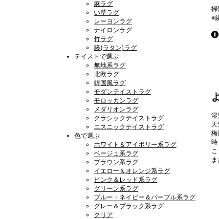
麻ラグ
掃
い草ラグ
※
レーヨンラグ
ナイロンラグ
竹ラグ
籐(ラタン)ラグ
テイストで選ぶ
無地系ラグ
北欧ラグ
韓国風ラグ
モダンテイストラグ
モロッカンラグ
メダリオンラグ
湿
クラシックテイストラグ
天
エスニックテイストラグ
梅
色で選ぶ
時
ホワイト＆アイボリー系ラグ
こ
ベージュ系ラグ
ま
ブラウン系ラグ
イエロー＆オレンジ系ラグ
ピンク＆レッド系ラグ
グリーン系ラグ
ブルー・ネイビー＆パープル系ラグ
グレー＆ブラック系ラグ
クリア