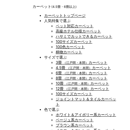
カーペット
(4.5畳・6畳以上)
カーペットトップページ
人気特集で選ぶ
ペット対応カーペット
高級ホテル仕様カーペット
ハサミでカットできるカーペット
100サイズカーペット
100色カーペット
柄物カーペット
サイズで選ぶ
3畳
カーペット
（江戸間・本間）
4.5畳
カーペット
（江戸間・本間）
6畳
カーペット
（江戸間・本間）
8畳
カーペット
（江戸間・本間）
10畳
カーペット
（江戸間・本間）
12畳
カーペット
（江戸間・本間）
100サイズカーペット
ジョイントマット＆タイルカーペッ
ト
色で選ぶ
ホワイト＆アイボリー系カーペット
ベージュ系カーペット
ブラウン系カーペット