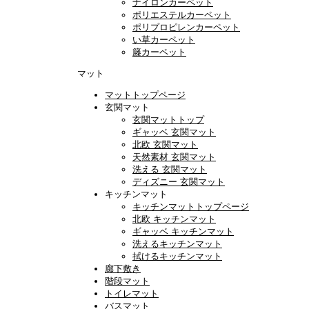
ナイロンカーペット
ポリエステルカーペット
ポリプロピレンカーペット
い草カーペット
籐カーペット
マット
マットトップページ
玄関マット
玄関マットトップ
ギャッベ 玄関マット
北欧 玄関マット
天然素材 玄関マット
洗える 玄関マット
ディズニー 玄関マット
キッチンマット
キッチンマットトップページ
北欧 キッチンマット
ギャッベ キッチンマット
洗えるキッチンマット
拭けるキッチンマット
廊下敷き
階段マット
トイレマット
バスマット