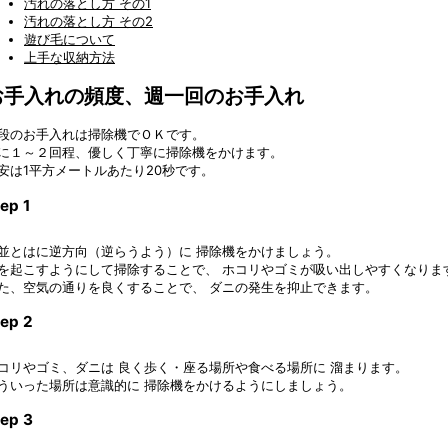
汚れの落とし方 その1
汚れの落とし方 その2
遊び毛について
上手な収納方法
お手入れの頻度、週一回のお手入れ
段のお手入れは掃除機でＯＫです。
に１～２回程、優しく丁寧に掃除機をかけます。
安は1平方メートルあたり20秒です。
ep 1
並とはに逆方向（逆らうよう）に 掃除機をかけましょう。
を起こすようにして掃除することで、 ホコリやゴミが吸い出しやすくなりま
た、空気の通りを良くすることで、 ダニの発生を抑止できます。
tep 2
コリやゴミ、ダニは 良く歩く・座る場所や食べる場所に 溜まります。
ういった場所は意識的に 掃除機をかけるようにしましょう。
tep 3