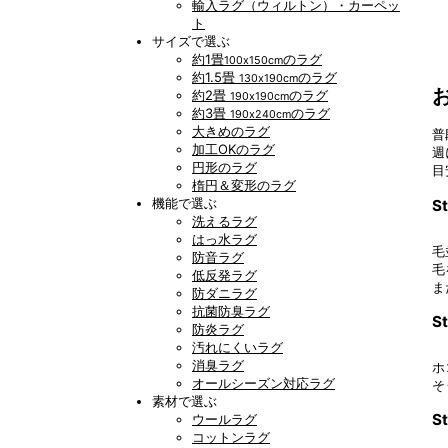
輸入ラグ（ウィルトン）・カーペッ
ト
サイズで選ぶ
約1畳
のラグ
100x150cm
約1.5畳
のラグ
130x190cm
約2畳
のラグ
190x190cm
約3畳
のラグ
190x240cm
大きめのラグ
普
加工OKのラグ
週
円形のラグ
目
楕円＆変形のラグ
機能で選ぶ
St
洗えるラグ
はっ水ラグ
毛
防音ラグ
毛
低反発ラグ
ま
防ダニラグ
抗菌防臭ラグ
S
防炎ラグ
汚れにくいラグ
消臭ラグ
ホ
オールシーズン対応ラグ
そ
素材で選ぶ
S
ウールラグ
コットンラグ