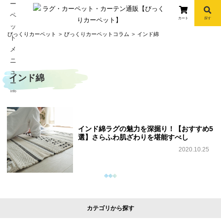
カート
探す
コ
びっくりカーペット
びっくりカーペットコラム
インド綿
ン
テ
ン
インド綿
ツ
へ
info
ス
キ
ッ
インド綿ラグの魅力を深掘り！【おすすめ5
プ
選】さらふわ肌ざわりを堪能すべし
2020.10.25
カテゴリから探す