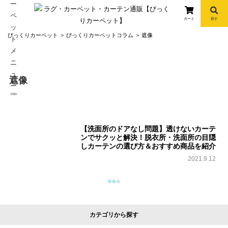
カート
探す
コ
びっくりカーペット
びっくりカーペットコラム
遮像
ン
テ
ン
遮像
ツ
へ
info
ス
キ
ッ
【洗面所のドアなし問題】透けないカーテ
ンでサクッと解決！脱衣所・洗面所の目隠
プ
しカーテンの選び方＆おすすめ商品を紹介
2021.9.12
カテゴリから探す