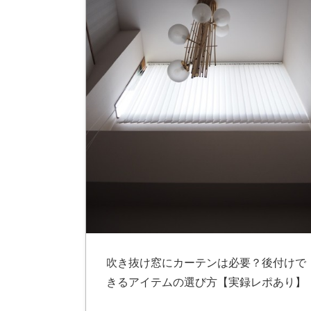
ス
キ
ッ
プ
吹き抜け窓にカーテンは必要？後付けで
きるアイテムの選び方【実録レポあり】