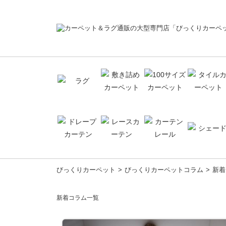
コ
びっくりカーペット
びっくりカーペットコラム
新着
ン
テ
新着コラム一覧
ン
ツ
へ