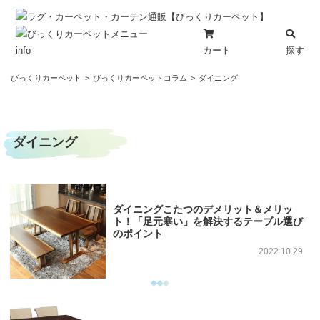
カート
探す
info
コ
びっくりカーペット
びっくりカーペットコラム
ダイニング
ン
テ
ン
ダイニング
ツ
へ
ス
キ
ッ
ダイニングこたつのデメリット＆メリッ
ト！「足元寒い」を解決するテーブル選び
プ
のポイント
2022.10.29