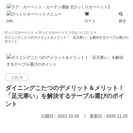
カート
探す
info
コ
びっくりカーペット
びっくりカーペットコラム
こたつ
ン
ダイニングこたつのデメリット＆メリット！「足元寒い」を解決するテーブル選びの
ポイント
テ
ン
ツ
へ
ス
こたつ
キ
ッ
ダイニングこたつのデメリット＆メリット！
プ
「足元寒い」を解決するテーブル選びのポイ
ント
公開日：2022.10.29
更新日：2025.11.25