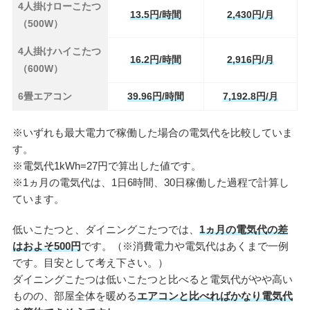
4人掛けローこたつ
13.5円/時間
2,430円/月
（500W）
4人掛けハイこたつ
16.2円/時間
2,916円/月
（600W）
6畳エアコン
39.96円/時間
7,192.8円/月
※いずれも最大電力で稼働した場合の電気代を比較していま
す。
※電気代1kWh=27円で算出した値です。
※1ヵ月の電気代は、1日6時間、30日稼働した過程で計算し
ています。
低いこたつと、ダイニングこたつでは、
1ヵ月の電気代の差
はおよそ500円
です。（※消費電力や電気代はあくまで一例
です。目安として考え下さい。）
ダイニングこたつは低いこたつと比べると電気代がやや高い
ものの、部屋全体を暖める
エアコンと比べればかなり電気代