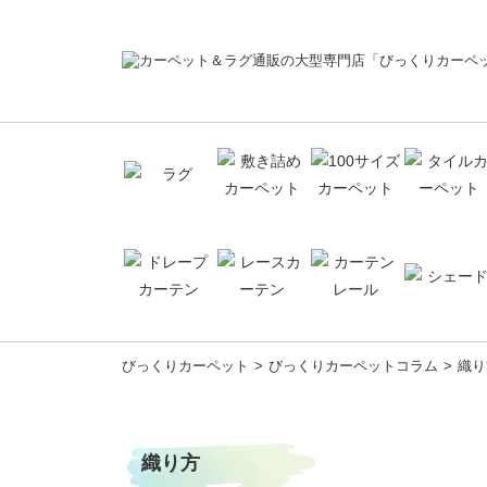
コ
びっくりカーペット
びっくりカーペットコラム
織り
ン
テ
ン
ツ
織り方
へ