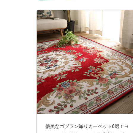
ス
キ
ッ
プ
優美なゴブラン織りカーペット6選！ヨ