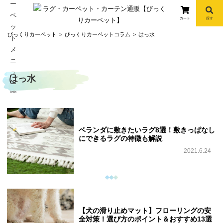
カート
探す
コ
びっくりカーペット
びっくりカーペットコラム
はっ水
ン
テ
ン
はっ水
ツ
へ
info
ス
キ
ッ
ベランダに敷きたいラグ8選！敷きっぱなし
プ
にできるラグの特徴も解説
2021.6.24
【犬の滑り止めマット】フローリングの安
全対策！選び方のポイント＆おすすめ13選