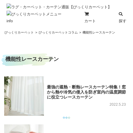
カート
探す
info
コ
びっくりカーペット
びっくりカーペットコラム
機能性レースカーテン
ン
テ
ン
機能性レースカーテン
ツ
へ
ス
キ
ッ
最強の遮熱・断熱レースカーテン特集！窓
から熱や冷気の侵入を防ぎ室内の温度調節
プ
に役立つレースカーテン
2022.5.23