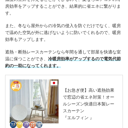
房効率をアップすることができ、結果的に省エネに繋がりま
す。
また、冬なら屋外からの冷気の侵入を防ぐだけでなく、暖房
で温めた空気が外に逃げないように防いでくれるので、暖房
効率もアップします。
遮熱・断熱レースカーテンなら年間を通して部屋を快適な室
温に保つことができ、
冷暖房効率がアップするので電気代節
約の一助になってくれます。
【お急ぎ便】高い遮熱効果
で窓辺の省エネ対策！オー
ルシーズン快適日本製レー
スカーテン
『エルフィン 』