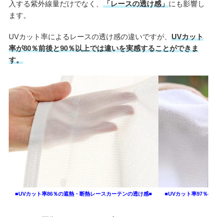
入する紫外線量だけでなく、
「レースの透け感」
にも影響し
ます。
UVカット率によるレースの透け感の違いですが、
UVカット
率が80％前後と90％以上では違いを実感することができま
す。
■UVカット率86％の遮熱・断熱レースカーテンの透け感■
■UVカット率97％