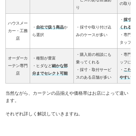
の取り扱
り
・
採寸や
ハウスメー
・
自社で扱う商品
か
・採寸や取り付け込
くれる
こ
カー・工務
ら選択
みのケースが多い
・専門知
店
タッフに
・購入前の相談にも
・専門性
オーダーカ
・種類が豊富
乗ってくれる
ッフに相
ーテン専門
・ヒダなど
細かな部
・採寸・取付サービ
・
こだわ
店
分までセレクト可能
スのある店舗が多い
やすい
当然ながら、カーテンの品揃えや価格帯はお店によって違い
ます。
それぞれ詳しく解説していきますね。