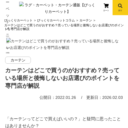
コ
ン
カート
探す
テ
びっくりカーペット
びっくりカーペットコラム
カーテン
ン
カーテンはどこで買うのがおすすめ？売っている場所と後悔しないお店選びのポイン
ツ
トを専門店が解説
へ
ス
キ
info
ッ
カーテン
プ
カーテンはどこで買うのがおすすめ？売って
いる場所と後悔しないお店選びのポイントを
専門店が解説
公開日：2022.01.26
更新日：2026.02.03
「カーテンってどこで買えばいいの？」と疑問に思ったこと
はありませんか？