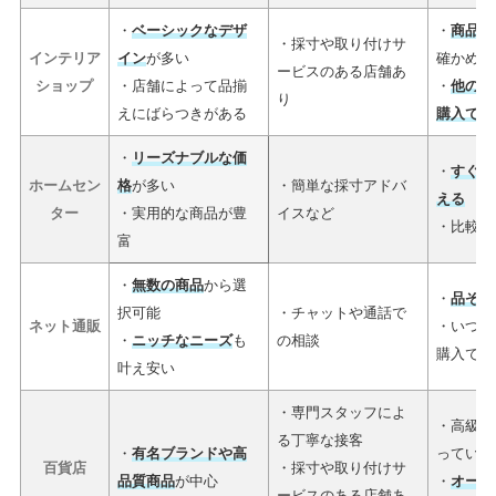
・
ベーシックなデザ
・
商品を
・採寸や取り付けサ
インテリア
イン
が多い
確かめら
ービスのある店舗あ
ショップ
・店舗によって品揃
・
他の家
り
えにばらつきがある
購入でき
・
リーズナブルな価
・
すぐに
ホームセン
格
が多い
・簡単な採寸アドバ
える
ター
・実用的な商品が豊
イスなど
・比較的
富
・
無数の商品
から選
・
品ぞろ
択可能
・チャットや通話で
ネット通販
・いつで
・
ニッチなニーズ
も
の相談
購入でき
叶え安い
・専門スタッフによ
・高級カ
る丁寧な接客
・
有名ブランドや高
っている
百貨店
・採寸や取り付けサ
品質商品
が中心
・
オーダ
ービスのある店舗あ