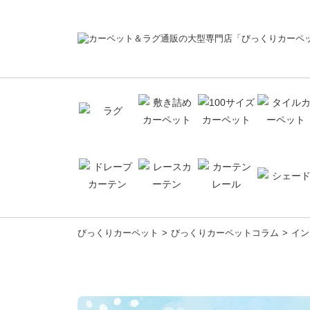
コ
びっくりカーペット
びっくりカーペットコラム
イン
ン
テ
ン
ツ
へ