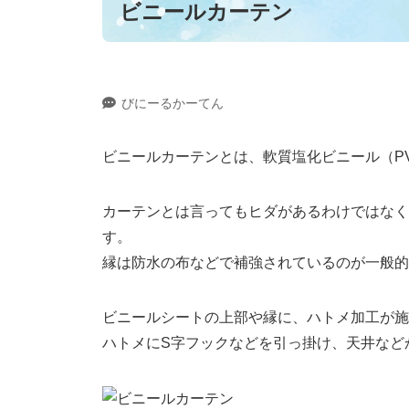
ビニールカーテン
ス
キ
ッ
プ
びにーるかーてん
ビニールカーテンとは、軟質塩化ビニール（P
カーテンとは言ってもヒダがあるわけではなく
す。
縁は防水の布などで補強されているのが一般的
ビニールシートの上部や縁に、ハトメ加工が施
ハトメにS字フックなどを引っ掛け、天井など