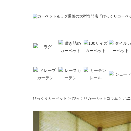
コ
びっくりカーペット
びっくりカーペットコラム
ハニ
ン
テ
ン
ツ
へ