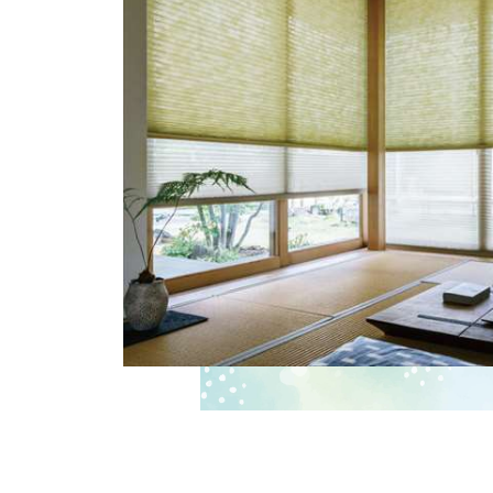
ス
キ
ッ
プ