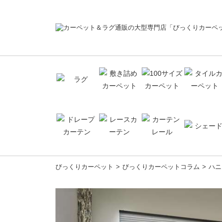
コ
びっくりカーペット
びっくりカーペットコラム
ハニ
ン
テ
ン
ツ
へ