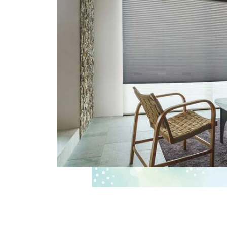
ス
キ
ッ
プ