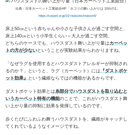
出典：日本カーペット工業組合HP.「ホコリの舞い上がりは 10分の1」
https://carpet.or.jp/10-reasons/reason4/
床上50㎝という赤ちゃんや小さな子供さんが過ごす空間と、
床上140㎝という小学生くらい～大人が過ごす空間。
どちらのケースでも、ハウスダスト舞い上がり量は
カーペッ
トの方が少ない
ということが実験結果からわかりますね。
「なぜラグを使用するとハウスダストアレルギーが抑制され
るのか？」というと、ラグ（カーペット）には
『ダストポケ
ット効果』
という繊維ならではの機能があるからです。
ダストポケット効果とは
糸部分でハウスダストを取り込むと
いうカーペット特有の機能
のことで、これがハウスダスト舞
い上がり量の抑制に効果を発揮しているのです。
歩くたびにふわふわ舞うハウスダストを、繊維がキャッチし
てくれているようなイメージですね。