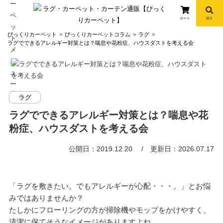
カート
探す
コ
びっくりカーペット
びっくりカーペットコラム
ラグ
ン
ラグでできるアレルギー対策とは？喘息や花粉症、ハウスダストを考える会
テ
ン
ツ
へ
info
ラグ
ス
キ
ラグでできるアレルギー対策とは？喘息や花
ッ
粉症、ハウスダストを考える会
プ
公開日：2019.12.20
更新日：2026.07.17
「ラグを敷きたい。でもアレルギーが心配・・・。」とお悩
みではありませんか？
たしかにフローリングの方が掃除機やモップをかけやすく、
清潔に保てそうなイメージがありますよね。