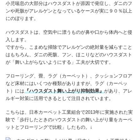
小児喘息の大部分はハウスダストが原因で発症し、ダニのフ
ンや死骸がアレルゲンとなっているケースが実に９０％以上
にのぼります。
ハウスダストは、空気中に漂うものが鼻や口から体内へと侵
入します。
ですから、こまめな掃除でアレルゲンの絶対量を減らすこと
はもちろん、ダニの死骸、フン、ほこりなどのハウスダスト
が「舞い上がらないようにする」工夫が大切です。
フローリング、畳、ラグ（カーペット）、クッションフロア
など床材にはいくつか種類がありますが、ラグ（カーペッ
ト）には
『ハウスダスト舞い上がり抑制効果』
があり、アレ
ルギー対策に活用できるとして注目されています。
こちらは、日本カーペット工業組合で2013年に実施された実
験で「歩行したときのハウスダストの舞い上がり量をカーペ
ットとフローリングで比較」したもの。↓