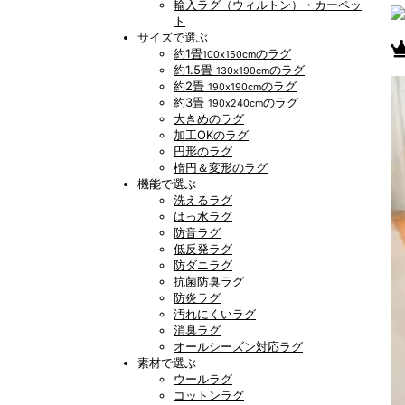
輸入ラグ（ウィルトン）・カーペッ
ト
サイズで選ぶ
約1畳
のラグ
100x150cm
約1.5畳
のラグ
130x190cm
約2畳
のラグ
190x190cm
約3畳
のラグ
190x240cm
大きめのラグ
加工OKのラグ
円形のラグ
楕円＆変形のラグ
機能で選ぶ
洗えるラグ
はっ水ラグ
防音ラグ
低反発ラグ
防ダニラグ
抗菌防臭ラグ
防炎ラグ
汚れにくいラグ
消臭ラグ
オールシーズン対応ラグ
素材で選ぶ
ウールラグ
コットンラグ