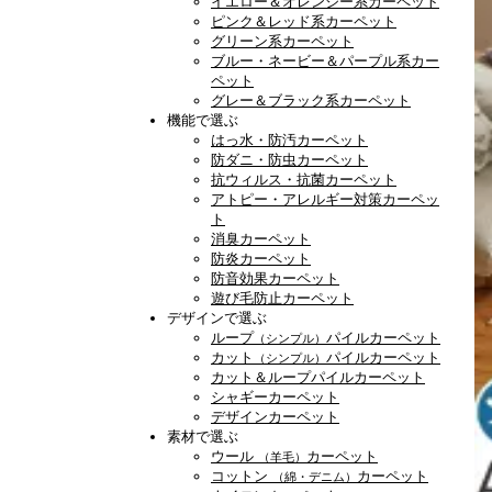
イエロー＆オレンジー系カーペット
ピンク＆レッド系カーペット
グリーン系カーペット
ブルー・ネービー＆パープル系カー
ペット
グレー＆ブラック系カーペット
機能で選ぶ
はっ水・防汚カーペット
防ダニ・防虫カーペット
抗ウィルス・抗菌カーペット
アトピー・アレルギー対策カーペッ
ト
消臭カーペット
防炎カーペット
防音効果カーペット
遊び毛防止カーペット
デザインで選ぶ
ループ
パイルカーペット
（シンプル）
カット
パイルカーペット
（シンプル）
カット＆ループパイルカーペット
シャギーカーペット
デザインカーペット
素材で選ぶ
ウール
カーペット
（羊毛）
コットン
カーペット
（綿・デニム）