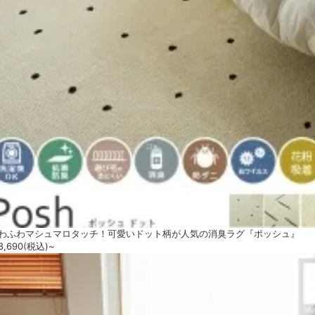
わふわマシュマロタッチ！可愛いドット柄が人気の消臭ラグ『ポッシュ』
8,690
(税込)~