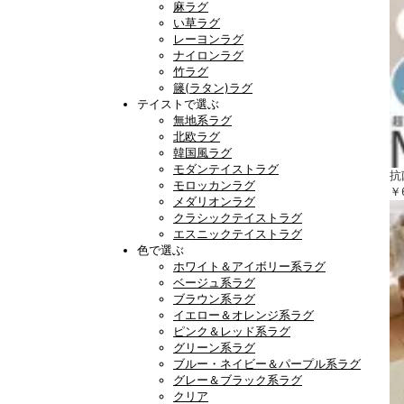
麻ラグ
い草ラグ
レーヨンラグ
ナイロンラグ
竹ラグ
籐(ラタン)ラグ
テイストで選ぶ
無地系ラグ
北欧ラグ
韓国風ラグ
モダンテイストラグ
抗
モロッカンラグ
￥
メダリオンラグ
クラシックテイストラグ
エスニックテイストラグ
色で選ぶ
ホワイト＆アイボリー系ラグ
ベージュ系ラグ
ブラウン系ラグ
イエロー＆オレンジ系ラグ
ピンク＆レッド系ラグ
グリーン系ラグ
ブルー・ネイビー＆パープル系ラグ
グレー＆ブラック系ラグ
クリア