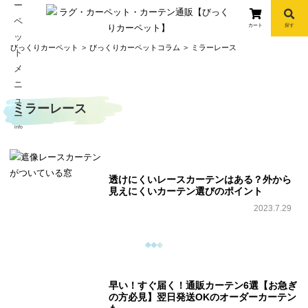
カート
探す
コ
びっくりカーペット
びっくりカーペットコラム
ミラーレース
ン
テ
ン
ミラーレース
ツ
へ
info
ス
キ
ッ
透けにくいレースカーテンはある？外から
プ
見えにくいカーテン選びのポイント
2023.7.29
早い！すぐ届く！通販カーテン6選【お急ぎ
の方必見】翌日発送OKのオーダーカーテン