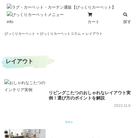
カート
探す
info
コ
びっくりカーペット
びっくりカーペットコラム
レイアウト
ン
テ
ン
レイアウト
ツ
へ
ス
キ
ッ
リビングこたつのおしゃれなレイアウト実
プ
例！選び方のポイントを解説
2023.11.6