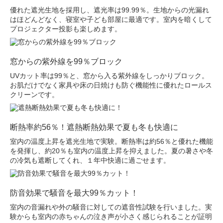
優れた遮光生地を採用し、遮光率は99.99％。生地からの光漏れ
はほどんどなく、寝室や子ども部屋に最適です。室内を暗くして
プロジェクター投影も楽しめます。
窓からの紫外線を99％ブロック
UVカット率は99％と、窓から入る紫外線をしっかりブロック。
お肌だけでなく家具や床の日焼けも防ぐ機能性に優れたロールス
クリーンです。
断熱率約56％！遮熱断熱効果で夏も冬も快適に
室内の温度上昇を遮光生地で実験。断熱率は約56％と優れた機能
を発揮し、約20％も室内の温度上昇を抑えました。夏の暑さや冬
の冷気も遮断してくれ、１年中快適に過ごせます。
防音効果で騒音を最大99％カット！
室内の音漏れや外の騒音に対しての遮音性試験を行いました。実
験からも室内の赤ちゃんの泣き声が小さく感じられることが証明