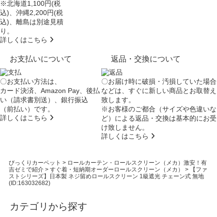
※北海道1,100円(税
込)、沖縄2,200円(税
込)、離島は別途見積
り。
詳しくはこちら
お支払いについて
返品・交換について
〇お支払い方法は、
〇お届け時に破損・汚損していた場合
カード決済、Amazon Pay、後払
などは、すぐに新しい商品とお取替え
い（請求書別送）、銀行振込
致します。
（前払い）です。
※お客様のご都合（サイズや色違いな
詳しくはこちら
ど）による返品・交換は基本的にお受
け致しません。
詳しくはこちら
びっくりカーペット
>
ロールカーテン・ロールスクリーン（メカ）激安！有
吉ゼミで紹介
>
すぐ着・短納期オーダーロールスクリーン（メカ）
>
【ファ
ストシリーズ】日本製 ネジ留めロールスクリーン 1級遮光 チェーン式 無地
(ID:163032682)
カテゴリから探す