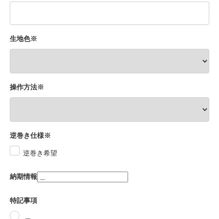
生地色※
操作方法※
逆巻き仕様※
逆巻き希望
納期情報
特記事項
＿