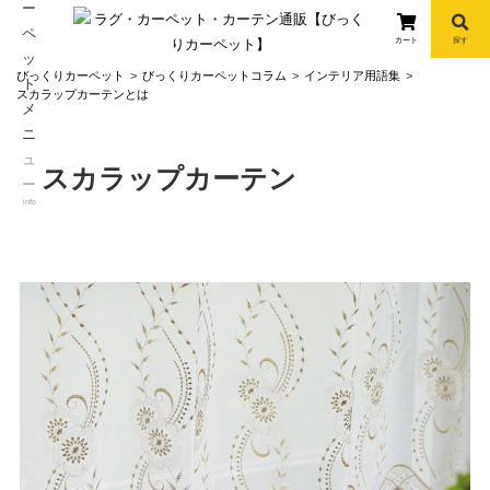
カート
探す
コ
びっくりカーペット
びっくりカーペットコラム
インテリア用語集
ン
スカラップカーテンとは
テ
ン
ツ
スカラップカーテン
へ
info
ス
キ
ッ
プ