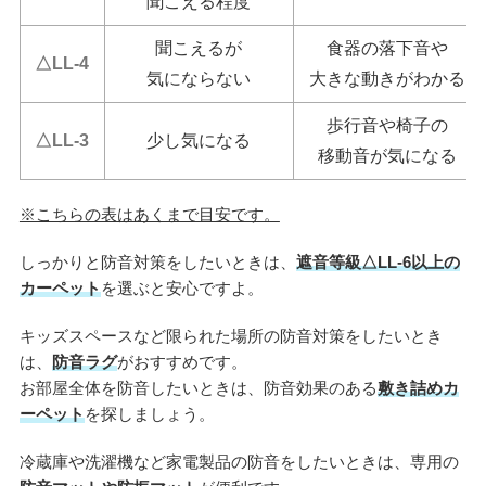
聞こえる程度
聞こえるが
食器の落下音や
△LL-4
気にならない
大きな動きがわかる
歩行音や椅子の
△LL-3
少し気になる
移動音が気になる
※こちらの表はあくまで目安です。
しっかりと防音対策をしたいときは、
遮音等級△LL-6以上の
カーペット
を選ぶと安心ですよ。
キッズスペースなど限られた場所の防音対策をしたいとき
は、
防音ラグ
がおすすめです。
お部屋全体を防音したいときは、防音効果のある
敷き詰めカ
ーペット
を探しましょう。
冷蔵庫や洗濯機など家電製品の防音をしたいときは、専用の