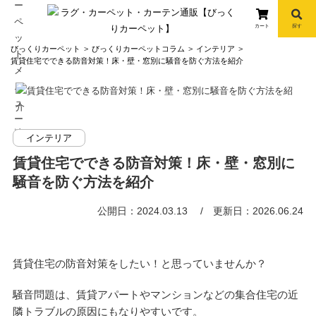
カート
探す
コ
びっくりカーペット
びっくりカーペットコラム
インテリア
ン
賃貸住宅でできる防音対策！床・壁・窓別に騒音を防ぐ方法を紹介
テ
ン
ツ
へ
info
インテリア
ス
キ
賃貸住宅でできる防音対策！床・壁・窓別に
ッ
騒音を防ぐ方法を紹介
プ
公開日：2024.03.13
更新日：2026.06.24
賃貸住宅の防音対策をしたい！と思っていませんか？
騒音問題は、賃貸アパートやマンションなどの集合住宅の近
隣トラブルの原因にもなりやすいです。