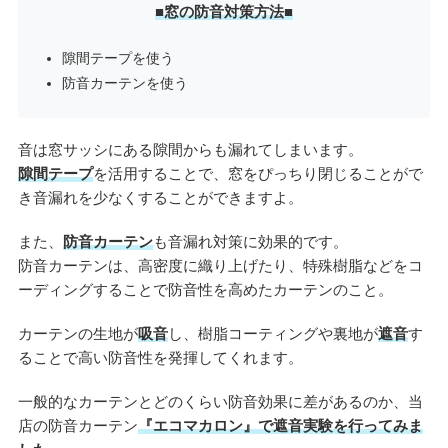
■窓の防音対策方法■
隙間テープを使う
防音カーテンを使う
音は窓サッシにある隙間からも漏れてしまいます。
隙間テープ
を活用することで、窓をぴっちり閉じることがで
き音漏れを少なくすることができますよ。
また、
防音カーテン
も音漏れ対策に効果的です。
防音カーテンは、高密度に織り上げたり、特殊樹脂などをコ
ーディングすることで防音性を高めたカーテンのこと。
カーテンの生地が
吸音
し、樹脂コーティングや裏地が
遮音
す
ることで高い防音性を発揮してくれます。
一般的なカーテンとどのくらい防音効果に差があるのか、当
店の防音カーテン
『エコマカロン』で遮音実験を行ってみま