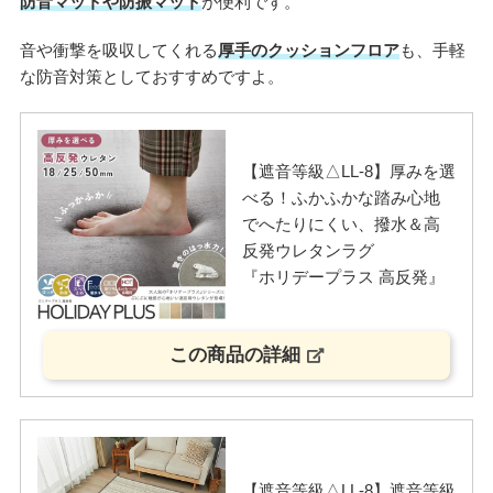
防音マットや防振マット
が便利です。
音や衝撃を吸収してくれる
厚手のクッションフロア
も、手軽
な防音対策としておすすめですよ。
【遮音等級△LL-8】厚みを選
べる！ふかふかな踏み心地
でへたりにくい、撥水＆高
反発ウレタンラグ
『ホリデープラス 高反発』
この商品の詳細
【遮音等級△LL-8】遮音等級