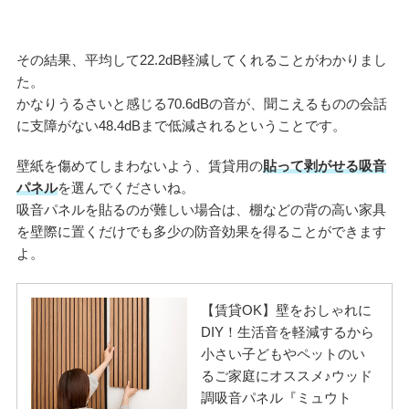
その結果、平均して22.2dB軽減してくれることがわかりまし
た。
かなりうるさいと感じる70.6dBの音が、聞こえるものの会話
に支障がない48.4dBまで低減されるということです。
壁紙を傷めてしまわないよう、賃貸用の
貼って剥がせる吸音
パネル
を選んでくださいね。
吸音パネルを貼るのが難しい場合は、棚などの背の高い家具
を壁際に置くだけでも多少の防音効果を得ることができます
よ。
【賃貸OK】壁をおしゃれに
DIY！生活音を軽減するから
小さい子どもやペットのい
るご家庭にオススメ♪ウッド
調吸音パネル『ミュウト