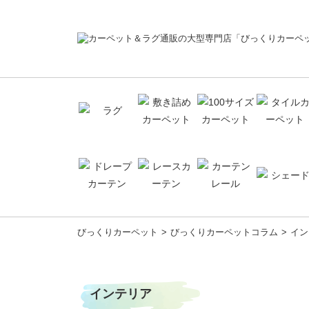
コ
びっくりカーペット
びっくりカーペットコラム
イン
ン
テ
ン
ツ
インテリア
へ