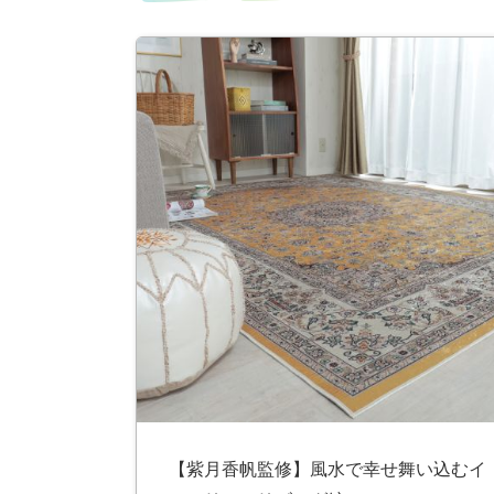
ス
キ
ッ
プ
【紫月香帆監修】風水で幸せ舞い込むイ