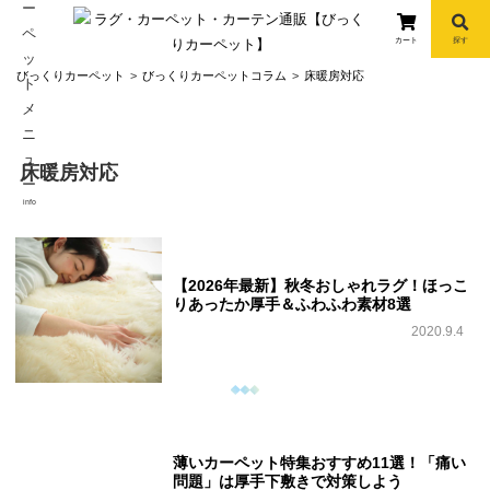
カート
探す
コ
びっくりカーペット
びっくりカーペットコラム
床暖房対応
ン
テ
ン
床暖房対応
ツ
へ
info
ス
キ
ッ
【2026年最新】秋冬おしゃれラグ！ほっこ
プ
りあったか厚手＆ふわふわ素材8選
2020.9.4
薄いカーペット特集おすすめ11選！「痛い
問題」は厚手下敷きで対策しよう