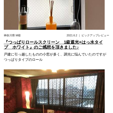
神奈川県
M様
2021.6.2
｜
ピックアップレビュー
『つっぱりロールスクリーン 1級遮光+はっ水タイ
プ ホワイト』のご感想を頂きました♪
戸建に引っ越したものの小窓が多く、調光に悩んでいたのですが
つっぱりタイプのロール