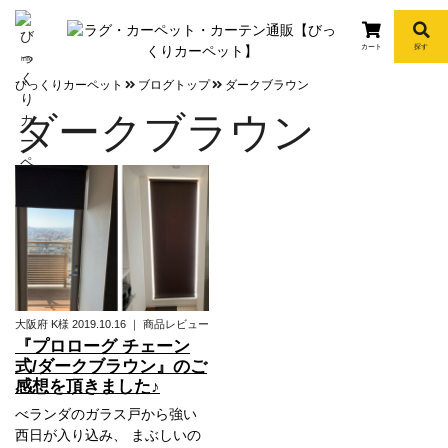
カート
探す
info
びっくりカーペット
ブログトップ
ダークブラウン
ダークブラウン
大阪府
K様
2019.10.16
｜
商品レビュー
『プロローグ チェーン
式/ダークブラウン』のご
感想を頂きました♪
べランダのガラス戸から強い
西日が入り込み、 まぶしいの