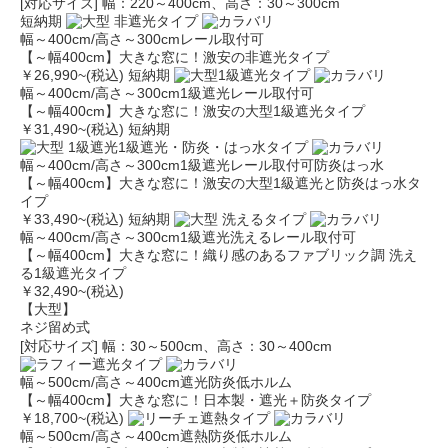
[対応サイズ] 幅：220～400cm、高さ：30～300cm
短納期
幅～400cm/高さ～300cm
レール取付可
【～幅400cm】大きな窓に！激安の非遮光タイプ
￥26,990
~(税込)
短納期
幅～400cm/高さ～300cm
1級遮光
レール取付可
【～幅400cm】大きな窓に！激安の大型1級遮光タイプ
￥31,490
~(税込)
短納期
幅～400cm/高さ～300cm
1級遮光
レール取付可
防炎
はっ水
【～幅400cm】大きな窓に！激安の大型1級遮光と防炎はっ水タ
イプ
￥33,490
~(税込)
短納期
幅～400cm/高さ～300cm
1級遮光
洗える
レール取付可
【～幅400cm】大きな窓に！織り感のあるファブリック調 洗え
る1級遮光タイプ
￥32,490
~(税込)
【大型】
ネジ留め式
[対応サイズ] 幅：30～500cm、高さ：30～400cm
幅～500cm/高さ～400cm
遮光
防炎
低ホルム
【～幅400cm】大きな窓に！日本製・遮光＋防炎タイプ
￥18,700
~(税込)
幅～500cm/高さ～400cm
遮熱
防炎
低ホルム