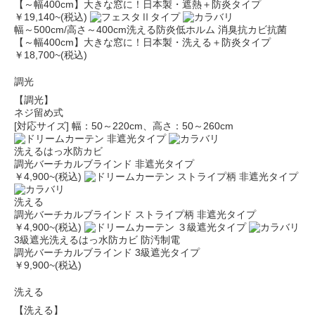
【～幅400cm】大きな窓に！日本製・遮熱＋防炎タイプ
￥19,140
~(税込)
幅～500cm/高さ～400cm
洗える
防炎
低ホルム
消臭
抗カビ
抗菌
【～幅400cm】大きな窓に！日本製・洗える＋防炎タイプ
￥18,700
~(税込)
調光
【調光】
ネジ留め式
[対応サイズ] 幅：50～220cm、高さ：50～260cm
洗える
はっ水
防カビ
調光バーチカルブラインド 非遮光タイプ
￥4,900
~(税込)
洗える
調光バーチカルブラインド ストライプ柄 非遮光タイプ
￥4,900
~(税込)
3級遮光
洗える
はっ水
防カビ
防汚
制電
調光バーチカルブラインド 3級遮光タイプ
￥9,900
~(税込)
洗える
【洗える】