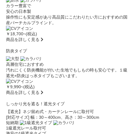
カラー豊富で
安心の日本製
操作性にも安定感があり高品質にこだわりたい方におすすめの国
産バーチカルブラインド。
￥18,700
~(税込)
商品を詳しく見る
防炎タイプ
高層住宅におすすめ
汚れにくく防炎機能が付いた生地でもしもの時も安心です。１級
遮光+防炎はっ水タイプもございます。
￥9,990
~(税込)
商品を詳しく見る
しっかり光を遮る！遮光タイプ
【遮光】ネジ留め式・カーテンレールに取付可
[対応サイズ] 幅：30～400cm、高さ：30～300cm
短納期
1級遮光
レール取付可
激安の1級遮光タイプ