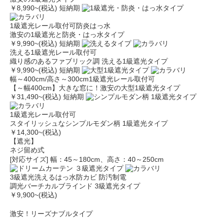
￥8,990
~(税込)
短納期
1級遮光
レール取付可
防炎
はっ水
激安の1級遮光と防炎・はっ水タイプ
￥9,990
~(税込)
短納期
洗える
1級遮光
レール取付可
織り感のあるファブリック調 洗える1級遮光タイプ
￥9,990
~(税込)
短納期
幅～400cm/高さ～300cm
1級遮光
レール取付可
【～幅400cm】大きな窓に！激安の大型1級遮光タイプ
￥31,490
~(税込)
短納期
1級遮光
レール取付可
スタイリッシュなシンプルモダン柄 1級遮光タイプ
￥14,300
~(税込)
【遮光】
ネジ留め式
[対応サイズ] 幅：45～180cm、高さ：40～250cm
3級遮光
洗える
はっ水
防カビ
防汚
制電
調光バーチカルブラインド 3級遮光タイプ
￥9,900
~(税込)
激安！リーズナブルタイプ