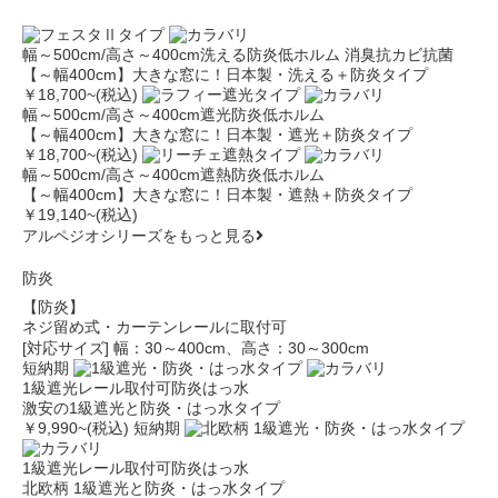
幅～500cm/高さ～400cm
洗える
防炎
低ホルム
消臭
抗カビ
抗菌
【～幅400cm】大きな窓に！日本製・洗える＋防炎タイプ
￥18,700
~(税込)
幅～500cm/高さ～400cm
遮光
防炎
低ホルム
【～幅400cm】大きな窓に！日本製・遮光＋防炎タイプ
￥18,700
~(税込)
幅～500cm/高さ～400cm
遮熱
防炎
低ホルム
【～幅400cm】大きな窓に！日本製・遮熱＋防炎タイプ
￥19,140
~(税込)
アルペジオシリーズをもっと見る
防炎
【防炎】
ネジ留め式・カーテンレールに取付可
[対応サイズ] 幅：30～400cm、高さ：30～300cm
短納期
1級遮光
レール取付可
防炎
はっ水
激安の1級遮光と防炎・はっ水タイプ
￥9,990
~(税込)
短納期
1級遮光
レール取付可
防炎
はっ水
北欧柄 1級遮光と防炎・はっ水タイプ