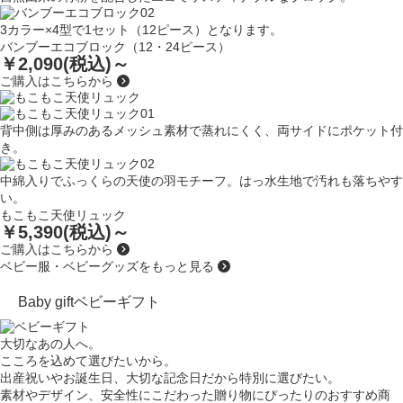
3カラー×4型で1セット（12ピース）となります。
バンブーエコブロック（12・24ピース）
￥2,090(税込)～
ご購入はこちらから
背中側は厚みのあるメッシュ素材で蒸れにくく、両サイドにポケット付
き。
中綿入りでふっくらの天使の羽モチーフ。はっ水生地で汚れも落ちやす
い。
もこもこ天使リュック
￥5,390(税込)～
ご購入はこちらから
ベビー服・ベビーグッズをもっと見る
Baby gift
ベビーギフト
大切なあの人へ。
こころを込めて選びたいから。
出産祝いやお誕生日、大切な記念日だから特別に選びたい。
素材やデザイン、安全性にこだわった
贈り物にぴったりのおすすめ商