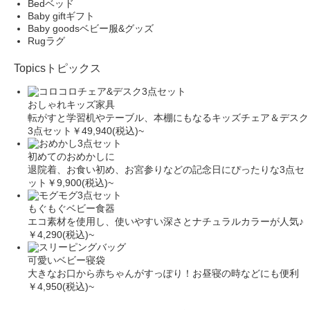
Bed
ベッド
Baby gift
ギフト
Baby goods
ベビー服&グッズ
Rug
ラグ
Topics
トピックス
おしゃれキッズ家具
転がすと学習机やテーブル、本棚にもなるキッズチェア＆デスク
3点セット
￥49,940(税込)~
初めてのおめかしに
退院着、お食い初め、お宮参りなどの記念日にぴったりな3点セ
ット
￥9,900(税込)~
もぐもぐベビー食器
エコ素材を使用し、使いやすい深さとナチュラルカラーが人気♪
￥4,290(税込)~
可愛いベビー寝袋
大きなお口から赤ちゃんがすっぽり！お昼寝の時などにも便利
￥4,950(税込)~