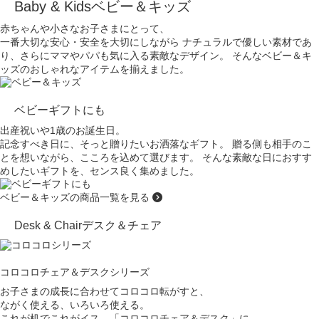
Baby & Kids
ベビー＆キッズ
赤ちゃんや小さなお子さまにとって、
一番大切な安心・安全を大切にしながら
ナチュラルで優しい素材であ
り、
さらにママやパパも気に入る素敵なデザイン。
そんなベビー＆キ
ッズのおしゃれなアイテムを揃えました。
ベビーギフトにも
出産祝いや1歳のお誕生日。
記念すべき日に、そっと贈りたいお洒落なギフト。
贈る側も相手のこ
とを想いながら、こころを込めて選びます。
そんな素敵な日におすす
めしたいギフトを、
センス良く集めました。
ベビー＆キッズの商品一覧を見る
Desk & Chair
デスク＆チェア
コロコロチェア＆デスクシリーズ
お子さまの成長に合わせてコロコロ転がすと、
ながく使える、いろいろ使える。
これが机でこれがイス…「コロコロチェア＆デスク」に