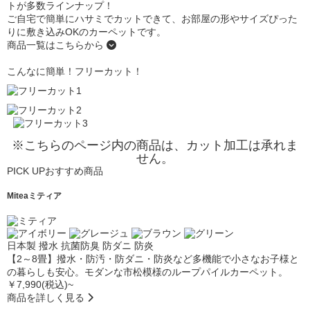
トが多数ラインナップ！
ご自宅で簡単にハサミでカットできて、お部屋の形やサイズぴった
りに敷き込みOKのカーペットです。
商品一覧はこちらから
こんなに簡単！フリーカット！
※こちらのページ内の商品は、カット加工は承れま
せん。
PICK UP
おすすめ商品
Mitea
ミティア
日本製
撥水
抗菌防臭
防ダニ
防炎
【2～8畳】撥水・防汚・防ダニ・防炎など多機能で小さなお子様と
の暮らしも安心。モダンな市松模様のループパイルカーペット。
￥7,990(税込)~
商品を詳しく見る