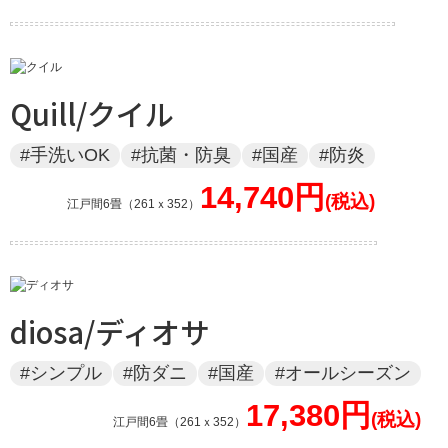
Quill/クイル
#手洗いOK
#抗菌・防臭
#国産
#防炎
14,740円
江戸間6畳（261ｘ352）
diosa/ディオサ
#シンプル
#防ダニ
#国産
#オールシーズン
17,380円
江戸間6畳（261ｘ352）