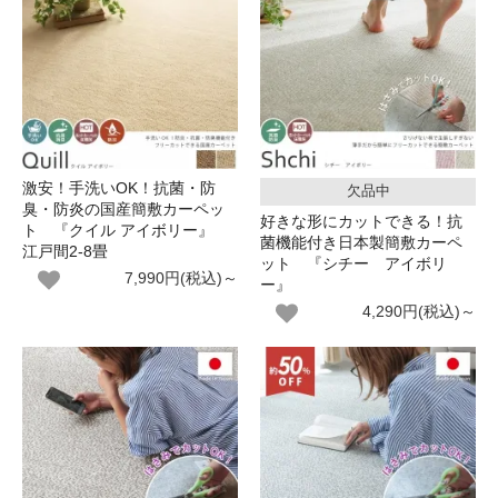
激安！手洗いOK！抗菌・防
欠品中
臭・防炎の国産簡敷カーペッ
好きな形にカットできる！抗
ト 『クイル アイボリー』
菌機能付き日本製簡敷カーペ
江戸間2-8畳
ット 『シチー アイボリ
7,990円(税込)～
ー』
4,290円(税込)～