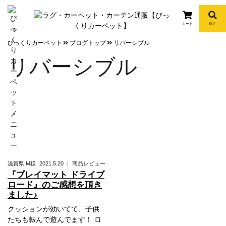
カート
探す
info
びっくりカーペット
ブログトップ
リバーシブル
リバーシブル
滋賀県
M様
2021.5.20
｜
商品レビュー
『プレイマット ドライブ
ロード』のご感想を頂き
ました♪
クッションが効いてて、子供
たちも転んで遊んでます！ ロ