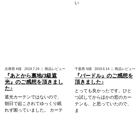
い
兵庫県
K様
2019.7.24
｜
商品レビュー
千葉県
N様
2019.6.14
｜
商品レビュー
『あとから裏地/3級遮
『バードル』のご感想を
光』のご感想を頂きまし
頂きました♪
た♪
とっても良かったです。ひと
遮光カーテンではないので、
つ試してからほかの窓のカー
朝日で起こされてゆっくり眠
テンも、と思っていたので、
れず困っていました。 カーテ
ま