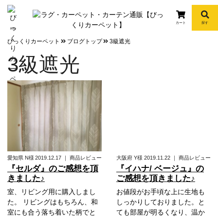
カート
探す
info
びっくりカーペット
ブログトップ
3級遮光
3級遮光
愛知県
N様
2019.12.17
｜
商品レビュー
大阪府
Y様
2019.11.22
｜
商品レビュー
『セルダ』のご感想を頂
『イハナ/ ベージュ』の
きました♪
ご感想を頂きました♪
室、リビング用に購入しまし
お値段がお手頃な上に生地も
た。 リビングはもちろん、和
しっかりしておりました。と
室にも合う落ち着いた柄でと
ても部屋が明るくなり、温か